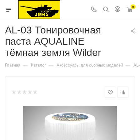
0
AL-03 Тонировочная
паста AQUALINE
тёмная земля Wilder
—
—
—
Главная
Каталог
Аксессуары для сборных моделей
AL-