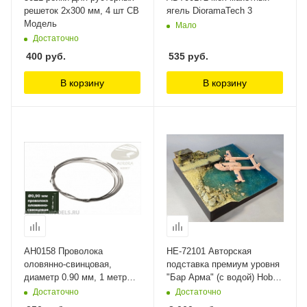
решеток 2х300 мм, 4 шт СВ
ягель DioramaTech 3
Модель
Мало
Достаточно
400
руб.
535
руб.
В корзину
В корзину
AH0158 Проволока
НЕ-72101 Авторская
оловянно-свинцовая,
подставка премиум уровня
диаметр 0.90 мм, 1 метр
"Бар Арма" (с водой) Hobby
Aurora Hobby
Expert
Достаточно
Достаточно