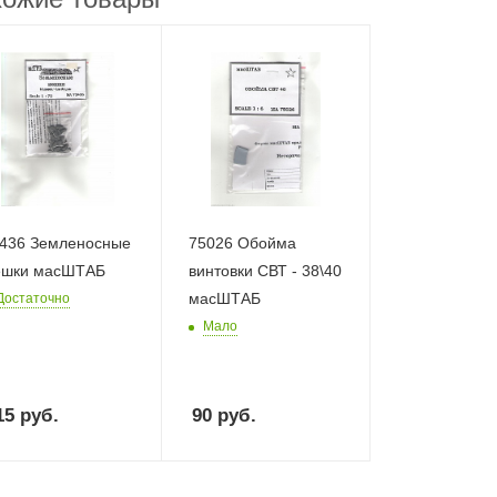
436 Земленосные
75026 Обойма
шки масШТАБ
винтовки СВТ - 38\40
масШТАБ
Достаточно
Мало
15
руб.
90
руб.