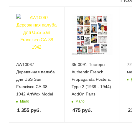
AW10067
35-0091 Постеры
72
Деревянная палуба
Authentic French
ме
для USS San
Propaganda Posters,
Francisco CA-38
Type 2 (1939 - 1944)
1942 ArtWox Model
AddOn Parts
Мало
Мало
1 355
руб.
475
руб.
2