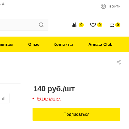
 д.
ВОЙТИ
0
0
0
иентам
О нас
Контакты
Armata Club
140
руб.
/шт
Нет в наличии
Подписаться