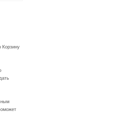
в Корзину
о
дать
ьным
поможет