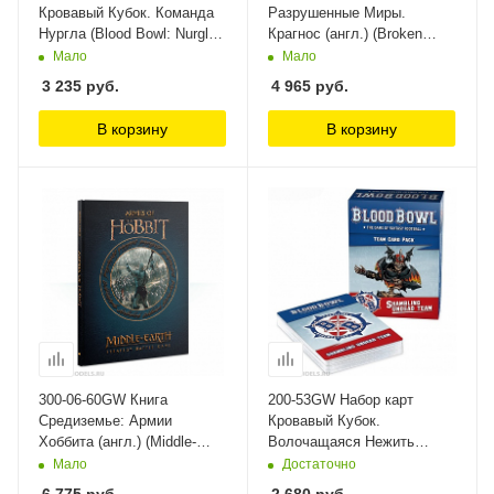
Кровавый Кубок. Команда
Разрушенные Миры.
Нургла (Blood Bowl: Nurgle
Крагнос (англ.) (Broken
Team Card Pack) Games
Realms: Kragnos (HB, Eng))
Мало
Мало
Workshop
Games Workshop
3 235
руб.
4 965
руб.
В корзину
В корзину
300-06-60GW Книга
200-53GW Набор карт
Средиземье: Армии
Кровавый Кубок.
Хоббита (англ.) (Middle-
Волочащаяся Нежить
earth Strategy Battle Game:
(Blood Bowl: Shambling
Мало
Достаточно
Armies of The Hobbit (Eng))
Undead Team Cards) Games
6 775
руб.
2 680
руб.