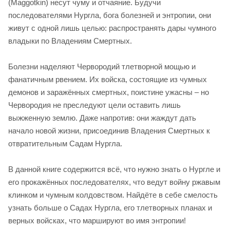
(Maggotkin) несут чуму и отчаяние. Будучи
последователями Нургла, бога болезней и энтропии, они
живут с одной лишь целью: распространять дары чумного
владыки по Владениям Смертных.
Болезни наделяют Червородий тлетворной мощью и
фанатичным рвением. Их войска, состоящие из чумных
демонов и заражённых смертных, поистине ужасны – но
Червородия не преследуют цели оставить лишь
выжженную землю. Даже напротив: они жаждут дать
начало новой жизни, присоединив Владения Смертных к
отвратительным Садам Нургла.
В данной книге содержится всё, что нужно знать о Нургле и
его прокажённых последователях, что ведут войну ржавым
клинком и чумным колдовством. Найдёте в себе смелость
узнать больше о Садах Нургла, его тлетворных планах и
верных войсках, что маршируют во имя энтропии!