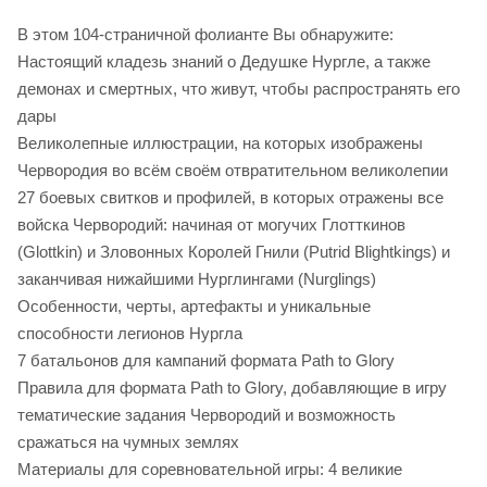
В этом 104-страничной фолианте Вы обнаружите:
Настоящий кладезь знаний о Дедушке Нургле, а также
демонах и смертных, что живут, чтобы распространять его
дары
Великолепные иллюстрации, на которых изображены
Червородия во всём своём отвратительном великолепии
27 боевых свитков и профилей, в которых отражены все
войска Червородий: начиная от могучих Глотткинов
(Glottkin) и Зловонных Королей Гнили (Putrid Blightkings) и
заканчивая нижайшими Нурглингами (Nurglings)
Особенности, черты, артефакты и уникальные
способности легионов Нургла
7 батальонов для кампаний формата Path to Glory
Правила для формата Path to Glory, добавляющие в игру
тематические задания Червородий и возможность
сражаться на чумных землях
Материалы для соревновательной игры: 4 великие