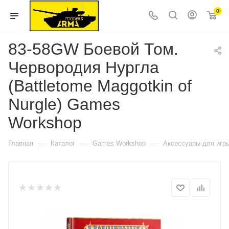
0
83-58GW Боевой Том.
Червородия Нургла
(Battletome Maggotkin of
Nurgle) Games
Workshop
—
—
—
Главная
Каталог
Games Workshop
Аксессуары для игр