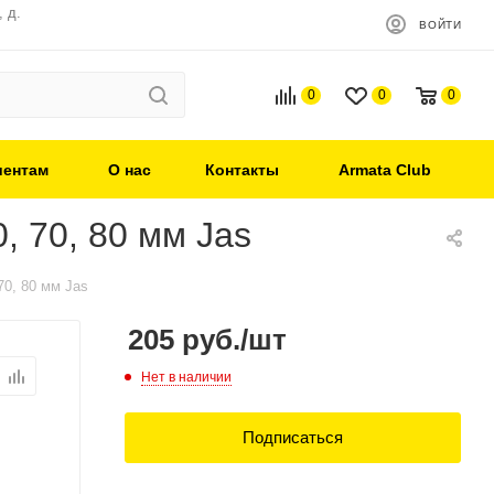
 д.
ВОЙТИ
0
0
0
иентам
О нас
Контакты
Armata Club
, 70, 80 мм Jas
70, 80 мм Jas
205
руб.
/шт
Нет в наличии
Подписаться