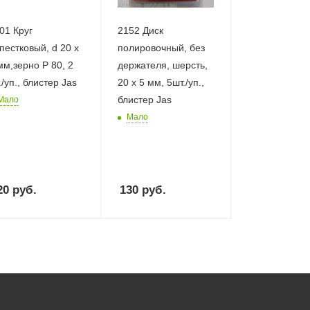
01 Круг
2152 Диск
пестковый, d 20 х
полировочный, без
м,зерно Р 80, 2
держателя, шерсть,
./уп., блистер Jas
20 х 5 мм, 5шт./уп.,
блистер Jas
Мало
Мало
20
руб.
130
руб.