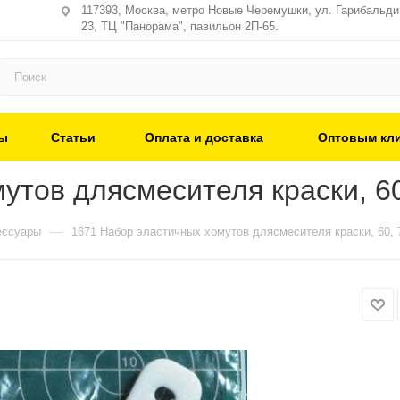
117393, Москва, метро Новые Черемушки, ул. Гарибальди,
23, ТЦ "Панорама", павильон 2П-65.
ы
Статьи
Оплата и доставка
Оптовым кл
утов длясмесителя краски, 60
—
ессуары
1671 Набор эластичных хомутов длясмесителя краски, 60, 