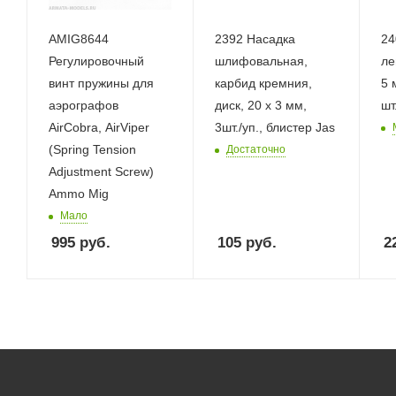
AMIG8644
2392 Насадка
24
Регулировочный
шлифовальная,
ле
винт пружины для
карбид кремния,
5 м
аэрографов
диск, 20 х 3 мм,
шт
AirCobra, AirViper
3шт./уп., блистер Jas
(Spring Tension
Достаточно
Adjustment Screw)
Ammo Mig
Мало
995
руб.
105
руб.
2