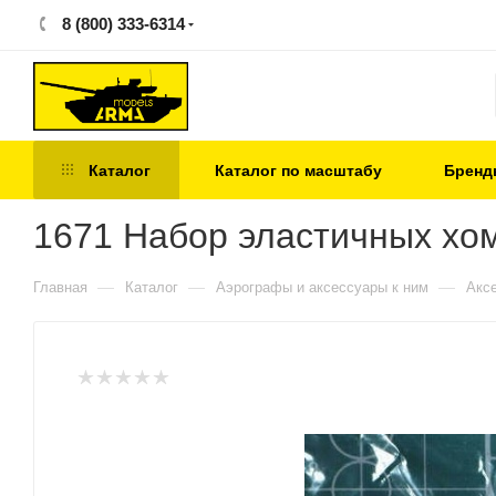
8 (800) 333-6314
Каталог
Каталог по масштабу
Бренд
1671 Набор эластичных хом
—
—
—
Главная
Каталог
Аэрографы и аксессуары к ним
Акс