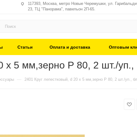
117393, Москва, метро Новые Черемушки, ул. Гарибальди,
23, ТЦ "Панорама", павильон 2П-65.
ы
Статьи
Оплата и доставка
Оптовым кл
 х 5 мм,зерно Р 80, 2 шт./уп.,
—
ессуары
2401 Круг лепестковый, d 20 х 5 мм,зерно Р 80, 2 шт./уп., б