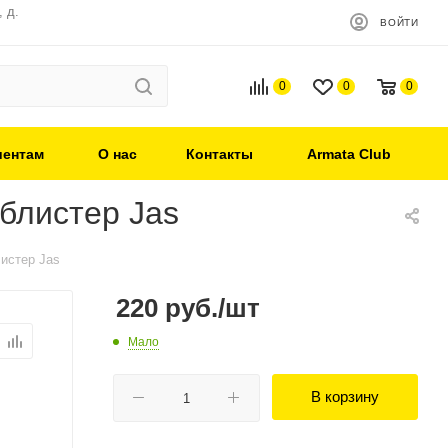
 д.
ВОЙТИ
0
0
0
иентам
О нас
Контакты
Armata Club
 блистер Jas
листер Jas
220
руб.
/шт
Мало
В корзину