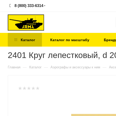
8 (800) 333-6314
Каталог
Каталог по масштабу
Бренд
2401 Круг лепестковый, d 20
—
—
—
Главная
Каталог
Аэрографы и аксессуары к ним
Акс