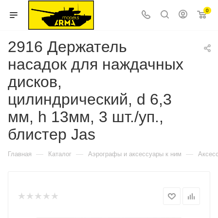
0
2916 Держатель
насадок для наждачных
дисков,
цилиндрический, d 6,3
мм, h 13мм, 3 шт./уп.,
блистер Jas
—
—
—
Главная
Каталог
Аэрографы и аксессуары к ним
Аксес