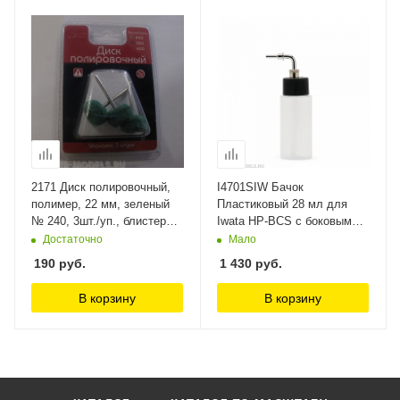
2171 Диск полировочный,
I4701SIW Бачок
полимер, 22 мм, зеленый
Пластиковый 28 мл для
№ 240, 3шт./уп., блистер
Iwata HP-BCS с боковым
Jas
металлическим
Достаточно
Мало
соединителем (I 470 1S) 1
190
руб.
1 430
руб.
шт Anest Iwata
В корзину
В корзину