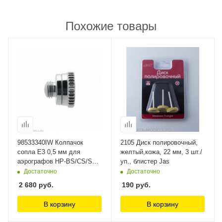
Похожие товары
98533340IW Колпачок
2105 Диск полировочный,
сопла E3 0,5 мм для
желтый,кожа, 22 мм, 3 шт./
аэрографов HP-BS/CS/SBS
уп., блистер Jas
(I 602 2) Anest Iwata
Достаточно
Достаточно
2 680
руб.
190
руб.
В корзину
В корзину