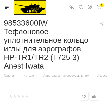
0
98533600IW
Тефлоновое
уплотнительное кольцо
иглы для аэрографов
HP-TR1/TR2 (I 725 3)
Anest Iwata
—
—
—
Главная
Каталог
Аэрографы и аксессуары к ним
Аксес