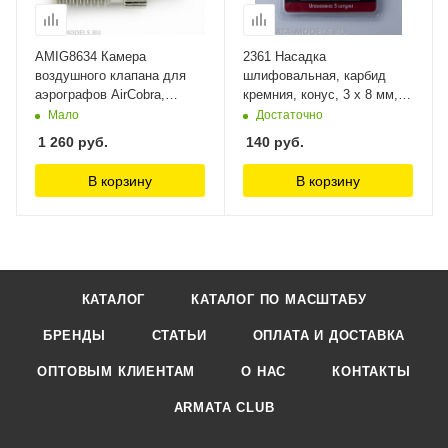
AMIG8634 Камера
2361 Насадка
воздушного клапана для
шлифовальная, карбид
аэрографов AirCobra,
кремния, конус, 3 х 8 мм,
AirViper (Aair Valve
3шт./уп., блистер Jas
Мало
Достаточно
Chamber) Ammo Mig
1 260
руб.
140
руб.
В корзину
В корзину
КАТАЛОГ
КАТАЛОГ ПО МАСШТАБУ
БРЕНДЫ
СТАТЬИ
ОПЛАТА И ДОСТАВКА
ОПТОВЫМ КЛИЕНТАМ
О НАС
КОНТАКТЫ
ARMATA CLUB