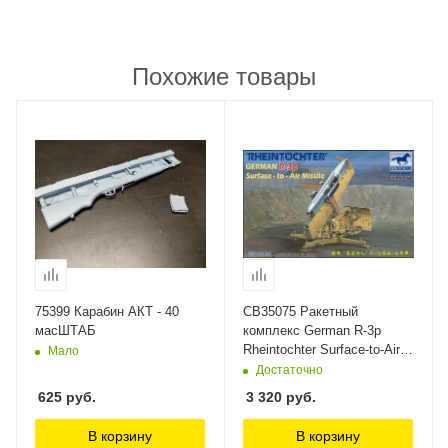
Похожие товары
75399 Карабин АКТ - 40
CB35075 Ракетный
масШТАБ
комплекс German R-3p
Rheintochter Surface-to-Air
Мало
Missile Bronco Models, 1/35
Достаточно
625
руб.
3 320
руб.
В корзину
В корзину