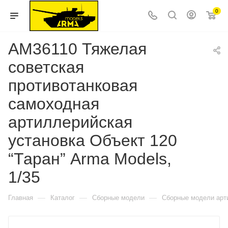
0
AM36110 Тяжелая
советская
противотанковая
самоходная
артиллерийская
установка Объект 120
“Таран” Arma Models,
1/35
—
—
—
Главная
Каталог
Сборные модели
Сборные модели арт