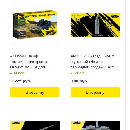
AM35541 Набор
AM35534 Снаряд 152-мм
тематических красок
фугасный (Не для
Объект 195 (Не для
свободной продажи) Arma
свободной продажи) Arma
Models
Много
Много
Colors
1 225
руб.
100
руб.
В корзину
В корзину