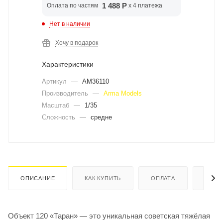
1 488 Р
Оплата по частям
x 4 платежа
Нет в наличии
Хочу в подарок
Характеристики
Артикул
—
AM36110
Производитель
—
Arma Models
Масштаб
—
1/35
Сложность
—
средне
ОПИСАНИЕ
КАК КУПИТЬ
ОПЛАТА
ДОСТ
Объект 120 «Таран» — это уникальная советская тяжёлая