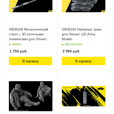
AM36108 Металлический
AM36104 Наборные траки
ствол c 3D печатными
для Объект 120 Arma
элементами для Объект
Models
120 (Не для свободной
Много
Достаточно
продажи) Arma Models
1 750
руб.
2 950
руб.
В корзину
В корзину