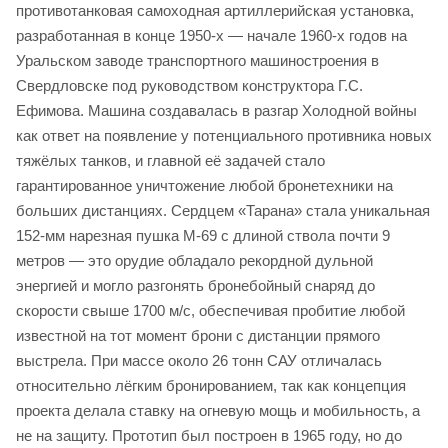
противотанковая самоходная артиллерийская установка,
разработанная в конце 1950-х — начале 1960-х годов на
Уральском заводе транспортного машиностроения в
Свердловске под руководством конструктора Г.С.
Ефимова. Машина создавалась в разгар Холодной войны
как ответ на появление у потенциального противника новых
тяжёлых танков, и главной её задачей стало
гарантированное уничтожение любой бронетехники на
больших дистанциях. Сердцем «Тарана» стала уникальная
152-мм нарезная пушка М-69 с длиной ствола почти 9
метров — это орудие обладало рекордной дульной
энергией и могло разгонять бронебойный снаряд до
скорости свыше 1700 м/с, обеспечивая пробитие любой
известной на тот момент брони с дистанции прямого
выстрела. При массе около 26 тонн САУ отличалась
относительно лёгким бронированием, так как концепция
проекта делала ставку на огневую мощь и мобильность, а
не на защиту. Прототип был построен в 1965 году, но до