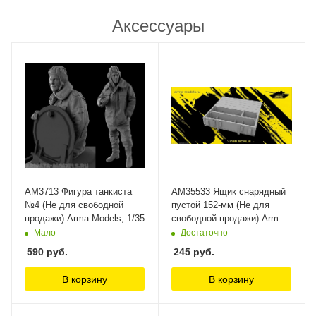
Аксессуары
AM3713 Фигура танкиста
AM35533 Ящик снарядный
№4 (Не для свободной
пустой 152-мм (Не для
продажи) Arma Models, 1/35
свободной продажи) Arma
Models 1/35
Мало
Достаточно
590
руб.
245
руб.
В корзину
В корзину