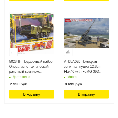
5028ПН Подарочный набор
AH35A020 Немецкая
Оперативно-тактический
зенитная пушка 12,8cm
ракетный комплекс
Flak40 with FuMG 39D
Искандер-М Звезда, 1/72
Amusing Hobby, 1/35
Достаточно
Много
2 990
руб.
8 695
руб.
В корзину
В корзину