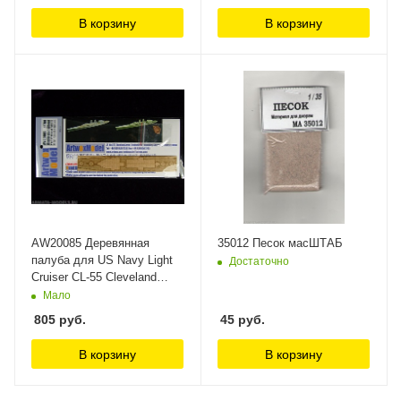
В корзину
В корзину
AW20085 Деревянная
35012 Песок масШТАБ
палуба для US Navy Light
Достаточно
Cruiser CL-55 Cleveland
ArtWox Model
Мало
805
руб.
45
руб.
В корзину
В корзину