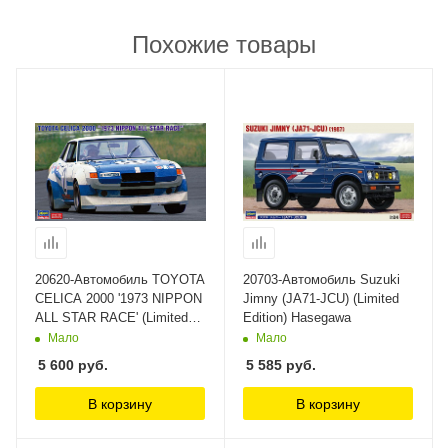
Похожие товары
20620-Автомобиль TOYOTA
20703-Автомобиль Suzuki
CELICA 2000 '1973 NIPPON
Jimny (JA71-JCU) (Limited
ALL STAR RACE' (Limited
Edition) Hasegawa
Edition) Hasegawa
Мало
Мало
5 600
руб.
5 585
руб.
В корзину
В корзину