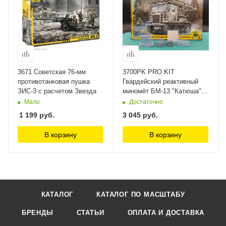
3671 Советская 76-мм
3700PK PRO KIT
противотанковая пушка
Гвардейский реактивный
ЗИС-3 с расчетом Звезда
миномёт БМ-13 "Катюша"
на СТЗ-5 Arma Models
Мало
Достаточно
1 199
руб.
3 045
руб.
В корзину
В корзину
КАТАЛОГ
КАТАЛОГ ПО МАСШТАБУ
БРЕНДЫ
СТАТЬИ
ОПЛАТА И ДОСТАВКА