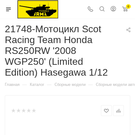
0
21748-Мотоцикл Scot
Racing Team Honda
RS250RW '2008
WGP250' (Limited
Edition) Hasegawa 1/12
—
—
—
Главная
Каталог
Сборные модели
Сборные модели авт