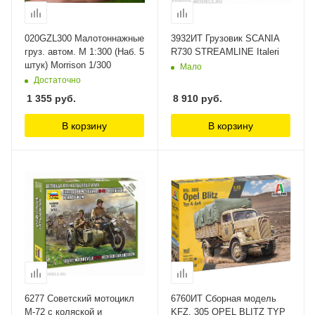
020GZL300 Малотоннажные
3932ИТ Грузовик SCANIA
груз. автом. М 1:300 (Наб. 5
R730 STREAMLINE Italeri
штук) Morrison 1/300
Мало
Достаточно
1 355
руб.
8 910
руб.
В корзину
В корзину
6277 Советский мотоцикл
6760ИТ Сборная модель
М-72 с коляской и
KFZ. 305 OPEL BLITZ TYP