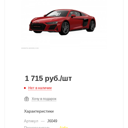
1 715
руб.
/шт
Нет в наличии
Хочу в подарок
Характеристики
Артикул
—
J6049
Производитель
—
Airfix