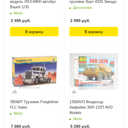
модель ЛАЗ-695Н автобус
грузовик Урал 4320 Звезда
Baumi 1/35
Достаточно
Мало
2 495
руб.
2 990
руб.
В корзину
В корзину
3859ИТ Грузовик Freightliner
1358AVD Вездеход-
FLC Italeri
Амфибия ЗИЛ-132П AVD
Models
Мало
Мало
7 080
руб.
5 290
руб.