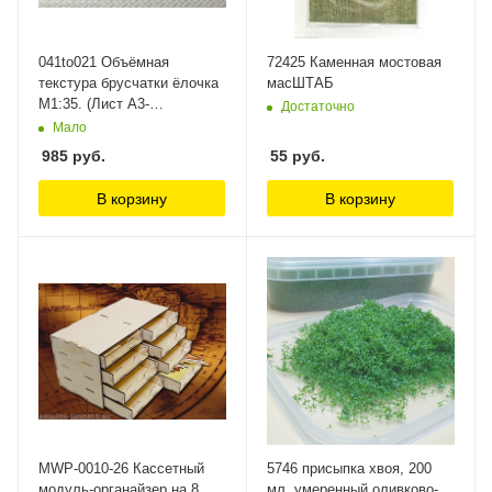
041to021 Объёмная
72425 Каменная мостовая
текстура брусчатки ёлочка
масШТАБ
М1:35. (Лист А3-
Достаточно
28см.х38см.) Morrison
Мало
985
руб.
55
руб.
В корзину
В корзину
MWP-0010-26 Касcетный
5746 присыпка хвоя, 200
модуль-органайзер на 8
мл, умеренный оливково-