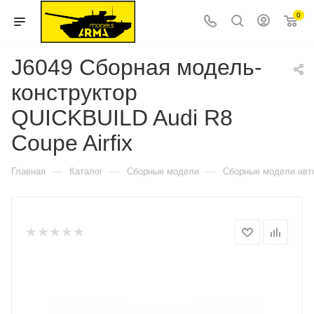
0
J6049 Сборная модель-
конструктор
QUICKBUILD Audi R8
Coupe Airfix
—
—
—
Главная
Каталог
Сборные модели
Сборные модели авт