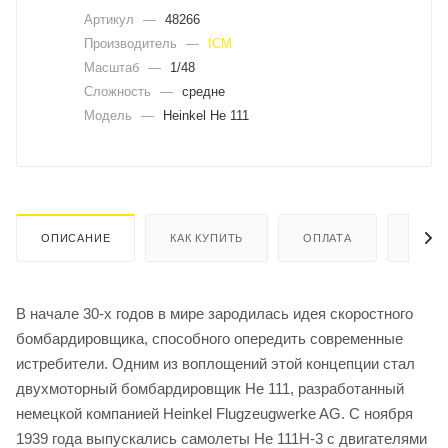
Артикул
—
48266
Производитель
—
ICM
Масштаб
—
1/48
Сложность
—
средне
Модель
—
Heinkel He 111
ОПИСАНИЕ
КАК КУПИТЬ
ОПЛАТА
ДОСТ
В начале 30-х годов в мире зародилась идея скоростного
бомбардировщика, способного опередить современные
истребители. Одним из воплощений этой концепции стал
двухмоторный бомбардировщик He 111, разработанный
немецкой компанией Heinkel Flugzeugwerke AG. С ноября
1939 года выпускались самолеты He 111H-3 с двигателями