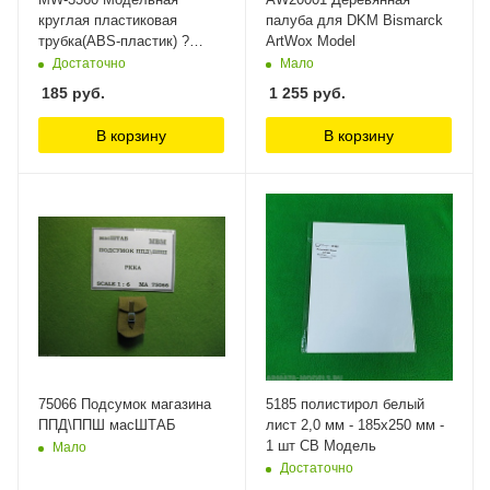
круглая пластиковая
палуба для DKM Bismarck
трубка(ABS-пластик) ?
ArtWox Model
2mm*250mm 6шт ManWah
Достаточно
Мало
185
руб.
1 255
руб.
В корзину
В корзину
75066 Подсумок магазина
5185 полистирол белый
ППД\ППШ масШТАБ
лист 2,0 мм - 185х250 мм -
1 шт СВ Модель
Мало
Достаточно