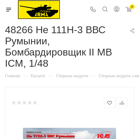
0
48266 He 111H-3 ВВС
Румынии,
Бомбардировщик II МВ
ICM, 1/48
—
—
—
Главная
Каталог
Сборные модели
Сборные модели сам