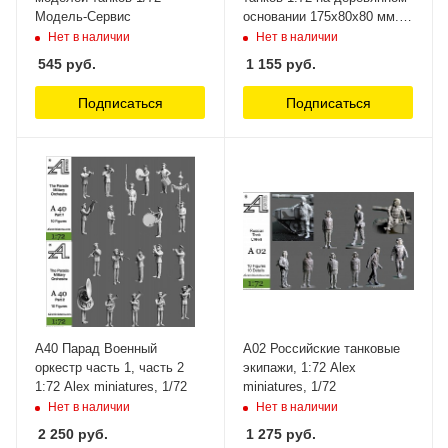
Модель-Сервис
основании 175х80х80 мм.
Модель-Сервис
Нет в наличии
Нет в наличии
545
руб.
1 155
руб.
Подписаться
Подписаться
А40 Парад Военный
А02 Российские танковые
оркестр часть 1, часть 2
экипажи, 1:72 Alex
1:72 Alex miniatures, 1/72
miniatures, 1/72
Нет в наличии
Нет в наличии
2 250
руб.
1 275
руб.