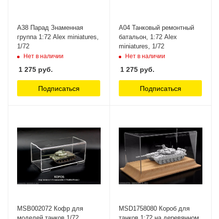
А38 Парад Знаменная
А04 Танковый ремонтный
группа 1:72 Alex miniatures,
батальон, 1:72 Alex
1/72
miniatures, 1/72
Нет в наличии
Нет в наличии
1 275
руб.
1 275
руб.
Подписаться
Подписаться
MSB002072 Кофр для
MSD1758080 Короб для
моделей танков 1/72
танков 1:72 на деревянном