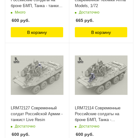
броне БМП, Танка - танкист
Models, 1/72
в башенном люке Live
Много
Достаточно
Resin
600
руб.
665
руб.
В корзину
В корзину
LRM72127 Современный
LRM72114 Современные
солдат Российской Армии -
Российские солдаты на
танкист Live Resin
броне БМП, Танка -
пулеметчик с ПК Live Resin
Достаточно
Достаточно
600
руб.
600
руб.