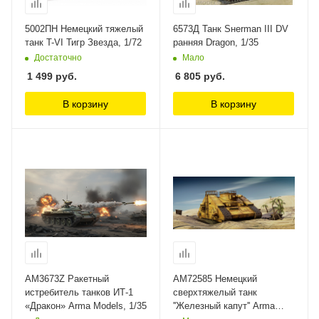
5002ПН Немецкий тяжелый
6573Д Танк Sнerman III DV
танк T-VI Тигр Звезда, 1/72
ранняя Dragon, 1/35
Достаточно
Мало
1 499
руб.
6 805
руб.
В корзину
В корзину
AM3673Z Ракетный
AM72585 Немецкий
истребитель танков ИТ-1
сверхтяжелый танк
«Дракон» Arma Models, 1/35
''Железный капут'' Arma