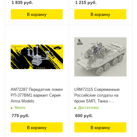
1 835
руб.
1 215
руб.
В корзину
В корзину
AM72287 Передатчик помех
LRM72115 Современные
РП-377ВМ1 вариант Сирия
Российские солдаты на
Arma Models
броне БМП, Танка -
командир Live Resin
Много
Достаточно
775
руб.
600
руб.
В корзину
В корзину