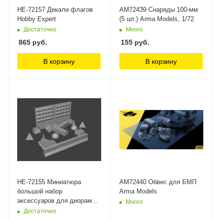
HE-72157 Декали флагов
AM72439 Снаряды 100-мм
Hobby Expert
(5 шт.) Arma Models, 1/72
Достаточно
Много
865
руб.
155
руб.
В корзину
В корзину
HE-72155 Миниатюра
AM72440 Обвес для БМП
большой набор
Arma Models
аксессуаров для диорамы
Много
Hobby Expert, 1/72
Достаточно