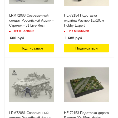
LRM72088 Современный
HE-72154 Подставка
солдат Российской Армии -
окрайна Размер 15х10см
Стрелок - 31 Live Resin
Hobby Expert
Нет в наличии
Нет в наличии
600
руб.
1 685
руб.
Подписаться
Подписаться
LRM72081 Современный
HE-72153 Подставка дорога
солдат Российской Армии -
Размер 20х15см Hobby