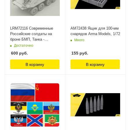
LRM72116 Современные
AM72438 Ящик для 100-мм
Российские солдаты на
снарядов Arma Models, 1/72
броне БМП, Танка -
Много
пулеметчик с Печенег Live
Достаточно
Resin
600
руб.
155
руб.
В корзину
В корзину