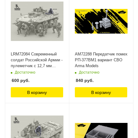
LRM72084 Современный
AM72288 Передатчик помех
солдат Российской Армии -
РП-377ВМ1 вариант СВО
пулеметчик с 12,7 мм
Arma Models
пулеметом Корд на сошках
Достаточно
Достаточно
- 29 Live Resin
600
руб.
840
руб.
В корзину
В корзину