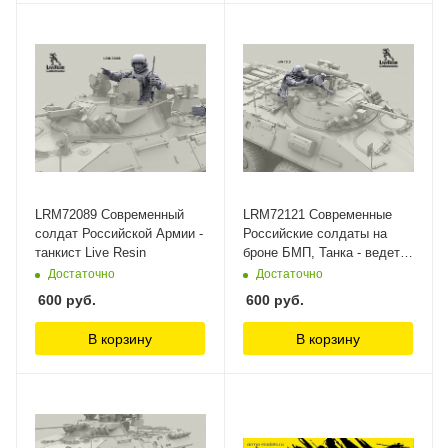
LRM72089 Современный
LRM72121 Современные
солдат Российской Армии -
Российские солдаты на
танкист Live Resin
броне БМП, Танка - ведет
огонь из АГС-17
Достаточно
Достаточно
установленного на башне
600
руб.
600
руб.
бронетехники Live Resin
В корзину
В корзину