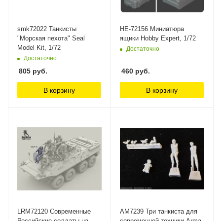
smk72022 Танкисты
HE-72156 Миниатюра
"Морская пехота" Seal
ящики Hobby Expert, 1/72
Model Kit, 1/72
Достаточно
Достаточно
805
руб.
460
руб.
В корзину
В корзину
LRM72120 Современные
AM7239 Три танкиста для
Российские солдаты на
современной техники Arma