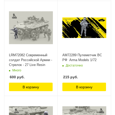
LRM72082 Современный
AM72289 Пулеметчик ВС
солдат Российской Армии -
РФ Arma Models 1/72
Стрелок - 27 Live Resin
Достаточно
Много
600
руб.
215
руб.
В корзину
В корзину