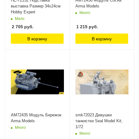
HE-72152 Подставка
AM72436 Модуль Сосна
выставка Размер 34х24см
Arma Models
Hobby Expert
Много
Мало
2 705
руб.
1 215
руб.
В корзину
В корзину
AM72435 Модуль Бережок
smk72023 Девушки
Arma Models
танкистки Seal Model Kit,
1/72
Много
Много