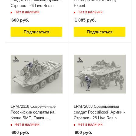
Стрелок - 26 Live Resin
Expert
Нет в наличии
Нет в наличии
600
руб.
1 885
руб.
Подписаться
Подписаться
LRM72118 Современные
LRM72083 Современный
Российские солдаты на
солдат Российской Армии -
броне БМП, Танка -
Стрелок - 28 Live Resin
автоматчик ведет огонь с
Нет в наличии
Нет в наличии
башни Live Resin
600
руб.
600
руб.