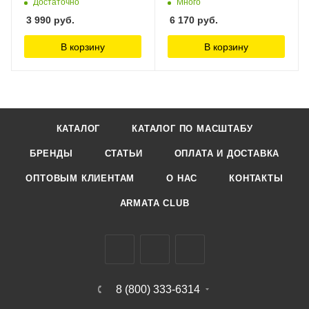
Models, 1/72
Достаточно
Много
3 990
руб.
6 170
руб.
В корзину
В корзину
КАТАЛОГ
КАТАЛОГ ПО МАСШТАБУ
БРЕНДЫ
СТАТЬИ
ОПЛАТА И ДОСТАВКА
ОПТОВЫМ КЛИЕНТАМ
О НАС
КОНТАКТЫ
ARMATA CLUB
8 (800) 333-6314