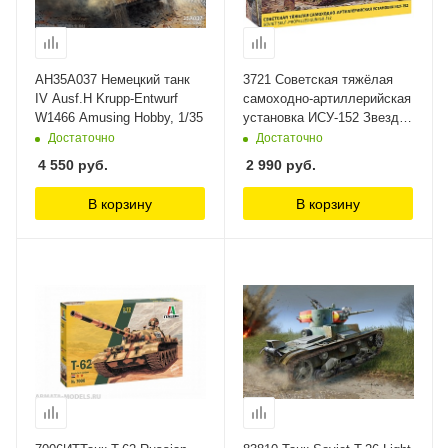
AH35A037 Немецкий танк
3721 Советская тяжёлая
IV Ausf.H Krupp-Entwurf
самоходно-артиллерийская
W1466 Amusing Hobby, 1/35
установка ИСУ-152 Звезда,
1/35
Достаточно
Достаточно
4 550
руб.
2 990
руб.
В корзину
В корзину