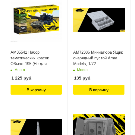
AM35541 Набор
AM72386 Миниатюра Ящик
тематических красок
снарядный пустой Arma
Объект 195 (Не для
Models, 1/72
свободной продажи) Arma
Много
Много
Colors
1 225
руб.
135
руб.
В корзину
В корзину