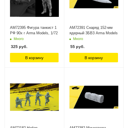
AM72395 Фигура танкист 1
AM72391 Снаряд 152-мм
РФ 90х г Arma Models, 1/72
ядерный 3БВ3 Arma Models
Много
Много
325
руб.
55
руб.
В корзину
В корзину
AM72182 Набор
AM72382 Миниатюра