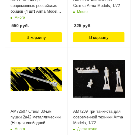
современных российских
Скатка Arma Models, 1/72
бойцов (4 шт) Arma Models,
Много
1/72
Много
550
руб.
325
руб.
В корзину
В корзину
AM72607 Ствол 30-мм
AM7239 Три танкиста для
пушки 2а42 металлический
современной техники Arma
(Не для свободной
Models, 1/72
продажи) Arma Models
Много
Достаточно