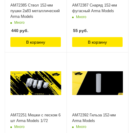
AM72385 Ствол 152-мм
AM72387 Снаряд 152-мм
пушки 2а83 металлический
фугасный Arma Models
Arma Models
Много
Много
440
руб.
55
руб.
В корзину
В корзину
AM72251 Мешки с песком 6
AM72392 Гильза 152-мм
шт Arma Models 1/72
Arma Models
Много
Много