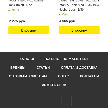
7006ИТТанк T-62 Russian
83810 Танк Soviet T-26 Light
Tank Italeri, 1/72
Infantry Tank Mod.1936/1937
Hobby Boss, 1/35
Мало
Мало
2 275
руб.
4 565
руб.
В корзину
В корзину
КАТАЛОГ
КАТАЛОГ ПО МАСШТАБУ
БРЕНДЫ
СТАТЬИ
ОПЛАТА И ДОСТАВКА
ОПТОВЫМ КЛИЕНТАМ
О НАС
КОНТАКТЫ
ARMATA CLUB