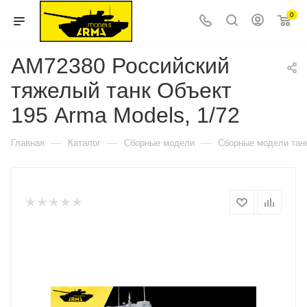
0
AM72380 Российский
тяжелый танк Объект
195 Arma Models, 1/72
—
—
—
Главная
Каталог
Сборные модели
Сборные модели тан