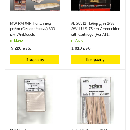
MW-RM-04P Пенал под
VBS0311 Набор для 1/35
рейки (Обновлённый) 600
WWII U.S.75mm Ammunition
мм WinModels
with Cartridge (For All)
VOYAGER
Мало
Мало
5 220
руб.
1 010
руб.
В корзину
В корзину