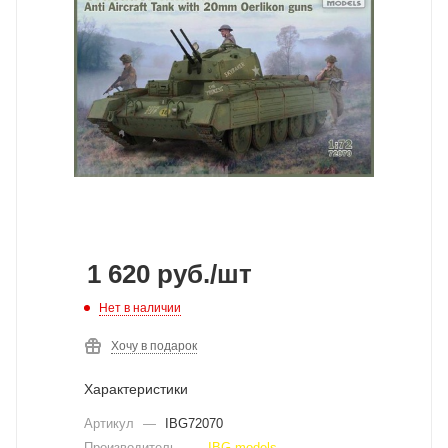
1 620
руб.
/шт
Нет в наличии
Хочу в подарок
Характеристики
Артикул
—
IBG72070
Производитель
—
IBG models