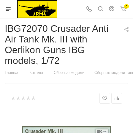
0
IBG72070 Crusader Anti
Air Tank Mk. III with
Oerlikon Guns IBG
models, 1/72
—
—
—
Главная
Каталог
Сборные модели
Сборные модели тан