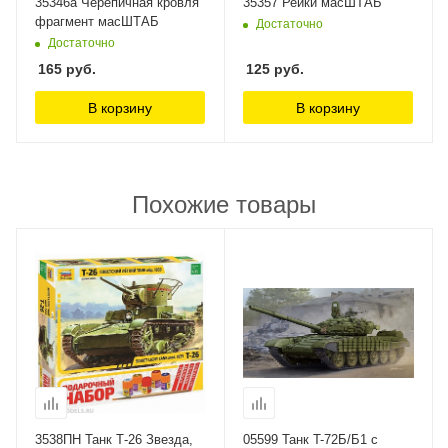
35346а Черепичная кровля
35357 Рейки масШТАБ
фрагмент масШТАБ
Достаточно
Достаточно
165
руб.
125
руб.
В корзину
В корзину
Похожие товары
3538ПН Танк Т-26 Звезда,
05599 Танк T-72Б/Б1 с