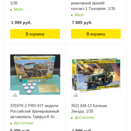
1/35
реактивной бронёй
контакт-1 Trumpeter, 1/35
Мало
Мало
1 999
руб.
7 885
руб.
В корзину
В корзину
3701PK-2 PRO KIT модели
3521 БМ-13 Катюша
Российский бронированный
Звезда, 1/35
автомобиль Тайфун-К Arma
Достаточно
Models, 1/35
Достаточно
5 385
руб.
1 599
руб.