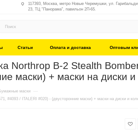
117393, Москва, метро Новые Черемушки, ул. Гарибальди,
23, ТЦ "Панорама", павильон 2П-65.
ы
Статьи
Оплата и доставка
Оптовым кл
 Northrop B-2 Stealth Bomber 
ние маски) + маски на диски и
—
Бумажные маски
571, #4093 / ITALERI #020) - (двусторонние маски) + маски на диски и ко