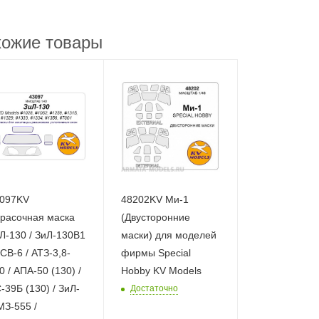
ожие товары
097KV
48202KV Ми-1
расочная маска
(Двусторонние
Л-130 / ЗиЛ-130В1
маски) для моделей
ТСВ-6 / АТЗ-3,8-
фирмы Special
0 / АПА-50 (130) /
Hobby KV Models
-39Б (130) / ЗиЛ-
Достаточно
З-555 /