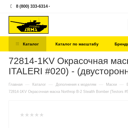
8 (800) 333-6314
Каталог
Каталог по масштабу
Бренд
72814-1KV Окрасочная маска
ITALERI #020) - (двусторон
—
—
—
—
Главная
Каталог
Дополнения к моделям
Маски
72814-1KV Окрасочная маска Northrop B-2 Stealth Bomber (Testors #