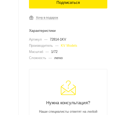
Подписаться
Хочу в подарок
Характеристики
Артикул
—
72814-1KV
Производитель
—
KV Models
Масштаб
—
1/72
Сложность
—
легко
Нужна консультация?
Наши специалисты ответят на любой