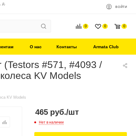
 д.
ВОЙТИ
0
0
0
иентам
О нас
Контакты
Armata Club
(Testors #571, #4093 /
 колеса KV Models
леса KV Models
465
руб.
/шт
Нет в наличии