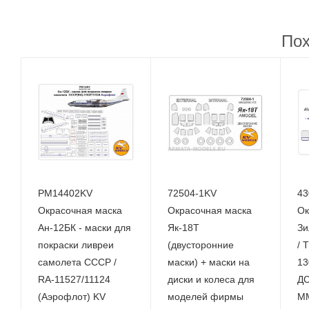
Пох
PM14402KV
72504-1KV
43
Окрасочная маска
Окрасочная маска
Ок
Ан-12БК - маски для
Як-18Т
Зи
покраски ливреи
(двусторонние
/ 
самолета СССР /
маски) + маски на
13
RA-11527/11124
диски и колеса для
ДС
(Аэрофлот) KV
моделей фирмы
ММ