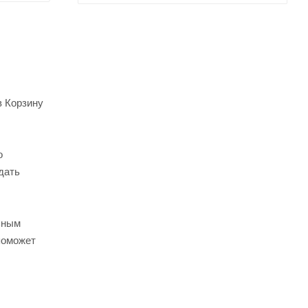
в Корзину
о
дать
ьным
поможет