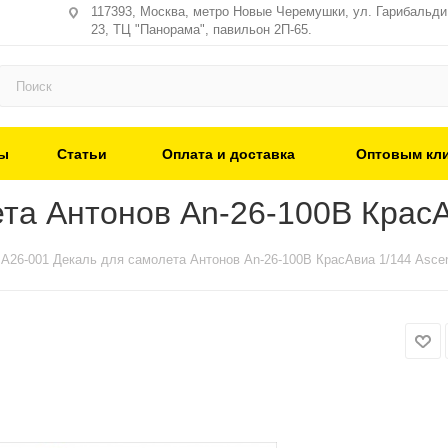
117393, Москва, метро Новые Черемушки, ул. Гарибальди,
23, ТЦ "Панорама", павильон 2П-65.
ы
Статьи
Оплата и доставка
Оптовым кл
та Антонов An-26-100B КрасА
А26-001 Декаль для самолета Антонов An-26-100B КрасАвиа 1/144 Asce