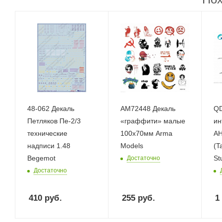
48-062 Декаль
AM72448 Декаль
QD
Петляков Пе-2/3
«граффити» малые
ин
технические
100х70мм Arma
AH
надписи 1.48
Models
(T
Begemot
St
Достаточно
Достаточно
410
руб.
255
руб.
1