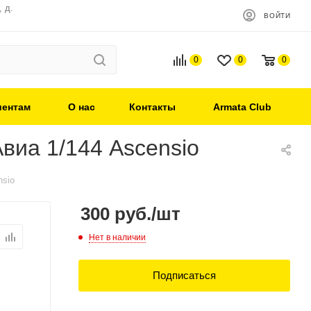
 д.
ВОЙТИ
0
0
0
иентам
О нас
Контакты
Armata Club
виа 1/144 Ascensio
nsio
300
руб.
/шт
Нет в наличии
Подписаться