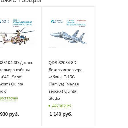
35104 3D Декаль
QDS-32034 3D
терьера кабины
Декаль интерьера
-64DI Saraf
кабины F-15C
akom) Quinta
(Tamiya) (малая
udio
версия) Quinta
Studio
Достаточно
Достаточно
 930
руб.
1 140
руб.