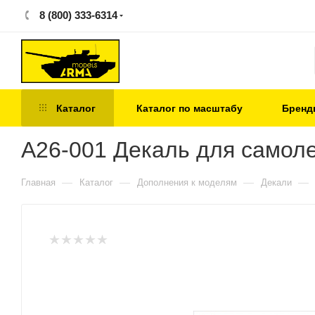
8 (800) 333-6314
Каталог
Каталог по масштабу
Бренд
А26-001 Декаль для самоле
—
—
—
—
Главная
Каталог
Дополнения к моделям
Декали