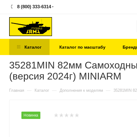
8 (800) 333-6314
Каталог
Каталог по масштабу
Бренд
35281MIN 82мм Самоходны
(версия 2024г) MINIARM
—
—
—
Главная
Каталог
Дополнения к моделям
35281MIN 82
Новинка