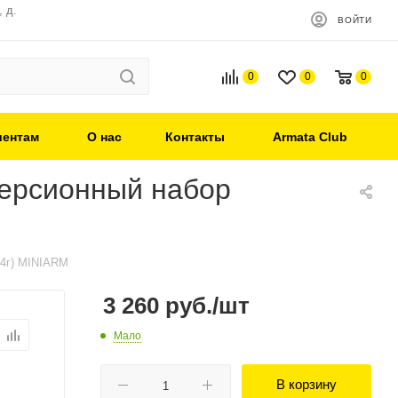
 д.
ВОЙТИ
0
0
0
иентам
О нас
Контакты
Armata Club
ерсионный набор
24г) MINIARM
3 260
руб.
/шт
Мало
В корзину