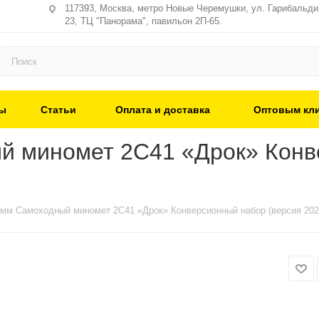
117393, Москва, метро Новые Черемушки, ул. Гарибальди,
23, ТЦ "Панорама", павильон 2П-65.
ы
Статьи
Оплата и доставка
Оптовым кл
й миномет 2С41 «Дрок» Конв
мм Самоходный миномет 2С41 «Дрок» Конверсионный набор (версия 20