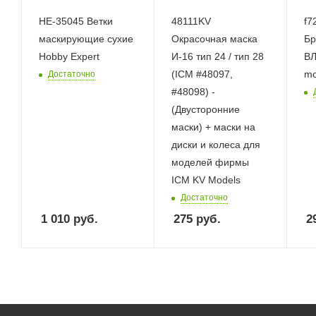
НЕ-35045 Ветки
48111KV
f721
маскирующие сухие
Окрасочная маска
Бр
Hobby Expert
И-16 тип 24 / тип 28
ВЛ
(ICM #48097,
mo
Достаточно
#48098) -
(Двусторонние
маски) + маски на
диски и колеса для
моделей фирмы
ICM KV Models
Достаточно
1 010
руб.
275
руб.
2