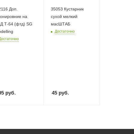
16 Доп.
35053 Кустарник
онировние на
сухой мелкий
Д Т-64 (фтд) SG
масШТАБ
delling
Достаточно
Достаточно
95
руб.
45
руб.