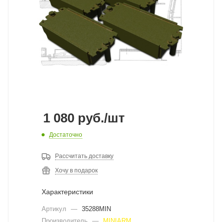
1 080
руб.
/шт
Достаточно
Рассчитать доставку
Хочу в подарок
Характеристики
Артикул
—
35288MIN
Производитель
—
MINIARM