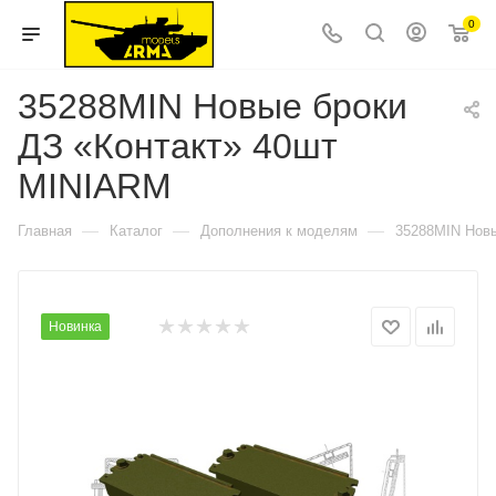
0
35288MIN Новые броки
ДЗ «Контакт» 40шт
MINIARM
—
—
—
Главная
Каталог
Дополнения к моделям
35288MIN Новы
Новинка