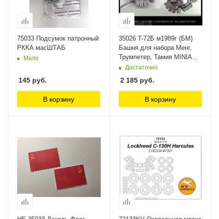
75033 Подсумок патронный
35026 T-72Б м1989г (БМ)
РККА масШТАБ
Башня для набора Менг,
Трумпетер, Тамия MINIARM
Мало
1/35
Достаточно
145
руб.
2 185
руб.
В корзину
В корзину