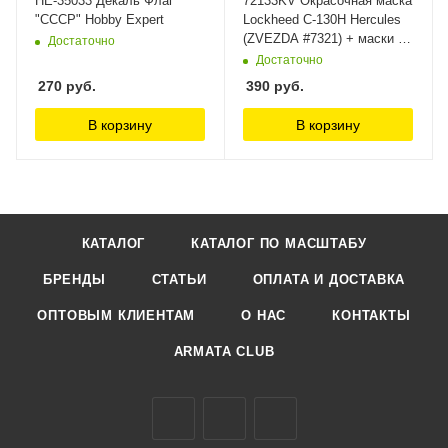
НЕ-35033 Декаль Флаг
72133KV Окрасочная маска
"СССР" Hobby Expert
Lockheed C-130H Hercules
(ZVEZDA #7321) + маски на
Достаточно
диски и колеса KV Models
Достаточно
270
руб.
390
руб.
В корзину
В корзину
КАТАЛОГ
КАТАЛОГ ПО МАСШТАБУ
БРЕНДЫ
СТАТЬИ
ОПЛАТА И ДОСТАВКА
ОПТОВЫМ КЛИЕНТАМ
О НАС
КОНТАКТЫ
ARMATA CLUB