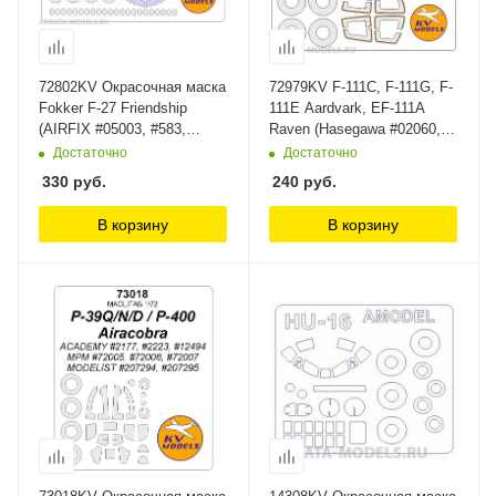
72802KV Окрасочная маска
72979KV F-111C, F-111G, F-
Fokker F-27 Friendship
111E Aardvark, EF-111A
(AIRFIX #05003, #583,
Raven (Hasegawa #02060,
#05003-4, #A-104) + маски
#02314, #02300, #00719,
Достаточно
Достаточно
на диски и колеса KV
#00952, #01948) + маски на
330
руб.
240
руб.
Models
диски и колеса KV Models
В корзину
В корзину