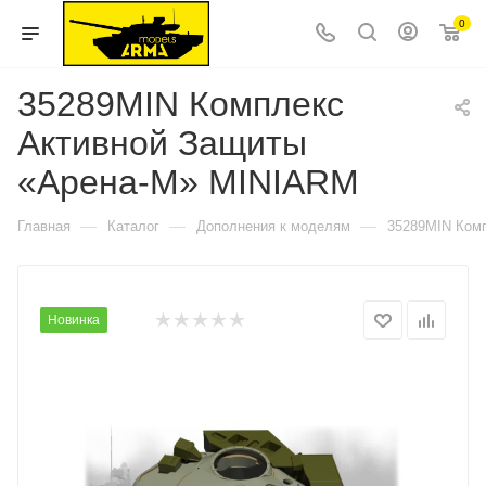
0
35289MIN Комплекс
Активной Защиты
«Арена-М» MINIARM
—
—
—
Главная
Каталог
Дополнения к моделям
35289MIN Ком
Новинка