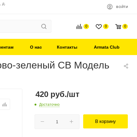
 д.
ВОЙТИ
0
0
0
иентам
О нас
Контакты
Armata Club
ково-зеленый СВ Модель
420
руб.
/шт
Достаточно
В корзину