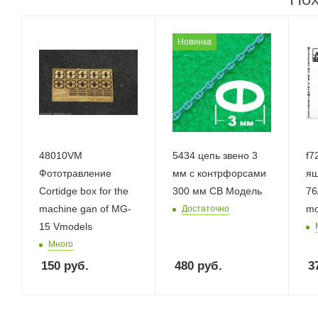
Новинка
48010VM
5434 цепь звено 3
f7
Фототравление
мм с контрфорсами
ящ
Cortidge box for the
300 мм СВ Модель
76
machine gan of MG-
mo
Достаточно
15 Vmodels
Много
150
руб.
480
руб.
3