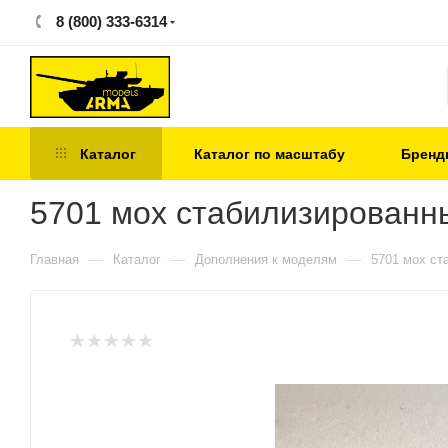
8 (800) 333-6314
Каталог
Каталог по масштабу
Бренд
5701 мох стабилизированн
—
—
—
Главная
Каталог
Дополнения к моделям
5701 мох ст