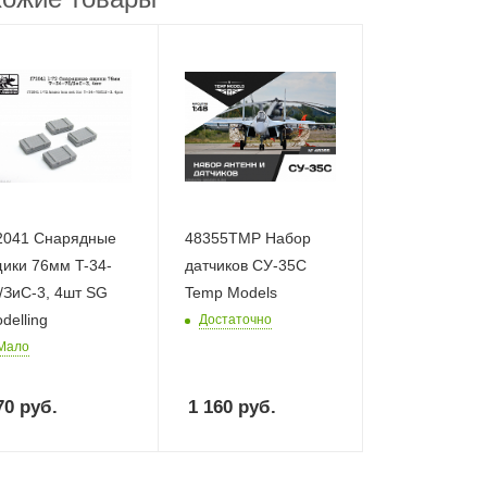
2041 Снарядные
48355TMP Набор
ики 76мм T-34-
датчиков СУ-35С
/ЗиС-3, 4шт SG
Temp Models
delling
Достаточно
Мало
70
руб.
1 160
руб.