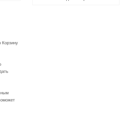
в Корзину
о
дать
ьным
поможет