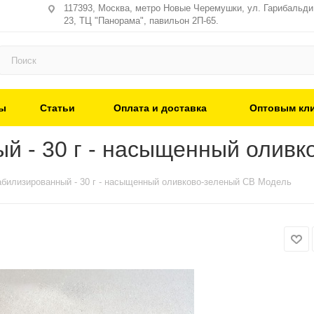
117393, Москва, метро Новые Черемушки, ул. Гарибальди,
23, ТЦ "Панорама", павильон 2П-65.
ы
Статьи
Оплата и доставка
Оптовым кл
ый - 30 г - насыщенный олив
абилизированный - 30 г - насыщенный оливково-зеленый СВ Модель