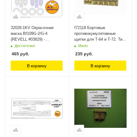
32028-1KV Окрасочная
f72118 Бортовые
маска Bf109G-2/G-4
противокумулятивные
(REVELL #03829) -
щитки для Т-64 и Т-72. Тип
(Двусторонние маски) +
2, поздние (ФТД) SG
Достаточно
Мало
маски на диски и колеса
modelling
465
руб.
235
руб.
KV Models
В корзину
В корзину