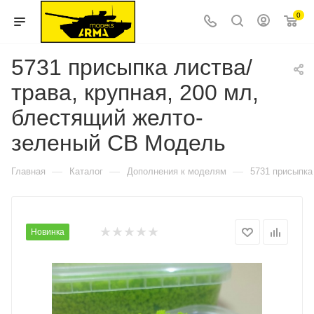
0
5731 присыпка листва/
трава, крупная, 200 мл,
блестящий желто-
зеленый СВ Модель
—
—
—
Главная
Каталог
Дополнения к моделям
5731 присыпка
Новинка