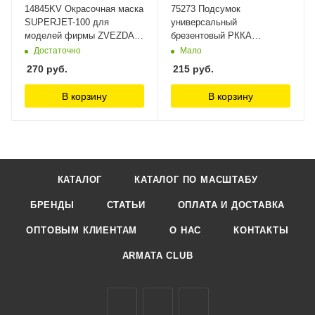
14845KV Окрасочная маска
75273 Подсумок
SUPERJET-100 для
универсальный
моделей фирмы ZVEZDA
брезентовый РККА
KV Models
масШТАБ
Достаточно
Мало
270
руб.
215
руб.
В корзину
В корзину
КАТАЛОГ
КАТАЛОГ ПО МАСШТАБУ
БРЕНДЫ
СТАТЬИ
ОПЛАТА И ДОСТАВКА
ОПТОВЫМ КЛИЕНТАМ
О НАС
КОНТАКТЫ
ARMATA CLUB