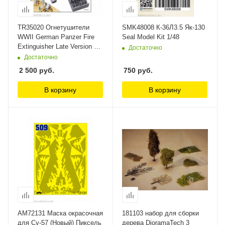
TR35020 Огнетушители
SMK48008 К-36Л3.5 Як-130
WWII German Panzer Fire
Seal Model Kit 1/48
Extinguisher Late Version T-
Достаточно
Rex Studio
Достаточно
2 500
руб.
750
руб.
В корзину
В корзину
AM72131 Маска окрасочная
181103 набор для сборки
для Су-57 (Новый) Пиксель
дерева DioramaTech 3