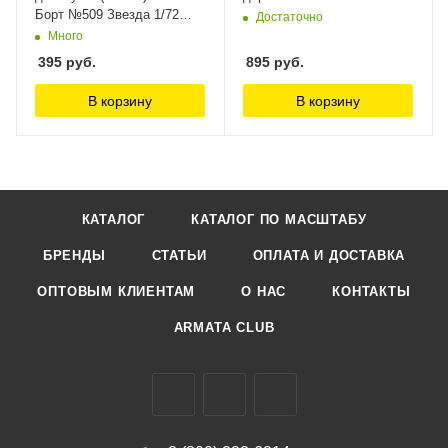
Борт №509 Звезда 1/72
Достаточно
Arma Models
Много
395
руб.
895
руб.
В корзину
В корзину
КАТАЛОГ
КАТАЛОГ ПО МАСШТАБУ
БРЕНДЫ
СТАТЬИ
ОПЛАТА И ДОСТАВКА
ОПТОВЫМ КЛИЕНТАМ
О НАС
КОНТАКТЫ
ARMATA CLUB