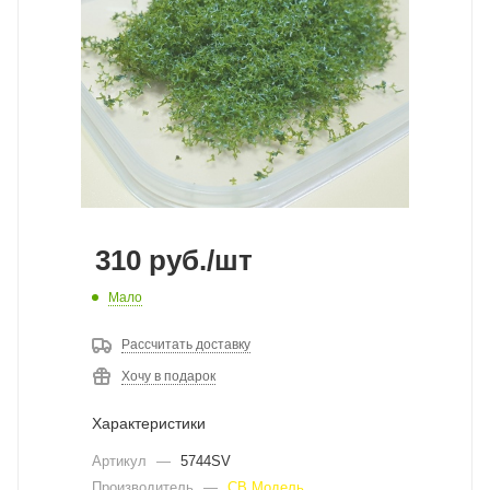
310
руб.
/шт
Мало
Рассчитать доставку
Хочу в подарок
Характеристики
Артикул
—
5744SV
Производитель
—
СВ Модель