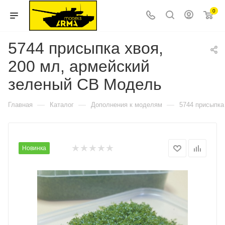
0
5744 присыпка хвоя,
200 мл, армейский
зеленый СВ Модель
—
—
—
Главная
Каталог
Дополнения к моделям
5744 присыпка
Новинка