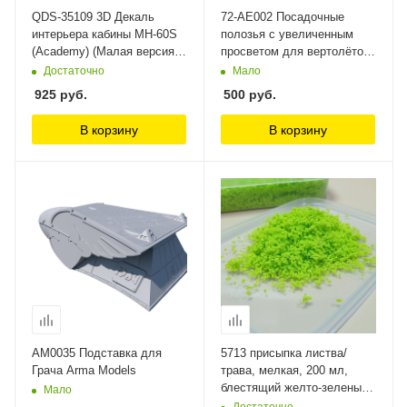
QDS-35109 3D Декаль
72-AE002 Посадочные
интерьера кабины MH-60S
полозья с увеличенным
(Academy) (Малая верcия)
просветом для вертолётов
Quinta Studio
серии Bell UH-1 (средней
Достаточно
Мало
высоты) 1/72 AK3D models
925
руб.
500
руб.
В корзину
В корзину
AM0035 Подставка для
5713 присыпка листва/
Грача Arma Models
трава, мелкая, 200 мл,
блестящий желто-зеленый
Мало
СВ Модель
Достаточно