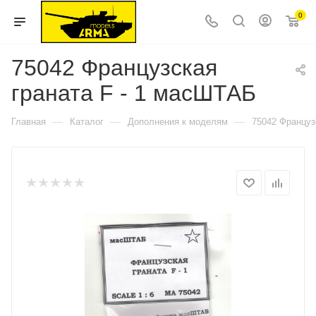
0
75042 Французская
граната F - 1 масШТАБ
—
—
—
Главная
Каталог
Дополнения к моделям
75042 Француз