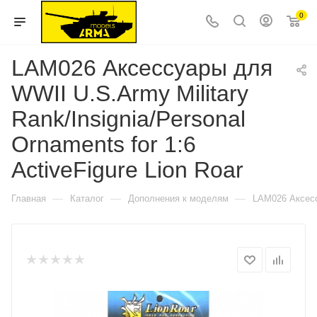
0
LAM026 Аксессуары для
WWII U.S.Army Military
Rank/Insignia/Personal
Ornaments for 1:6
ActiveFigure Lion Roar
—
—
—
Главная
Каталог
Дополнения к моделям
LAM026 Аксессу