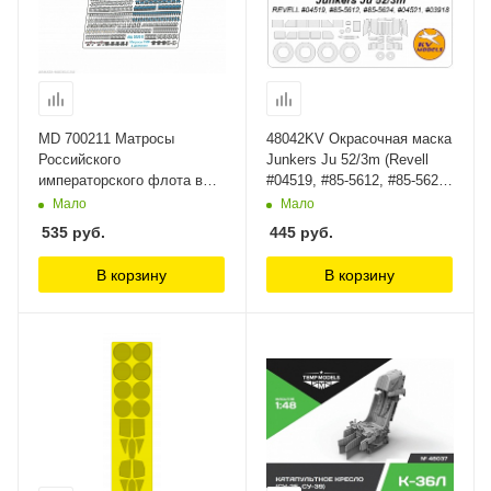
MD 700211 Матросы
48042KV Окрасочная маска
Российского
Junkers Ju 52/3m (Revell
императорского флота в
#04519, #85-5612, #85-5624,
движении Микродизайн
#04521, #03918) KV Models
Мало
Мало
535
руб.
445
руб.
В корзину
В корзину