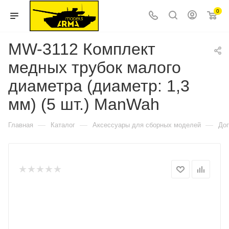
0
MW-3112 Комплект
медных трубок малого
диаметра (диаметр: 1,3
мм) (5 шт.) ManWah
—
—
—
Главная
Каталог
Аксессуары для сборных моделей
До