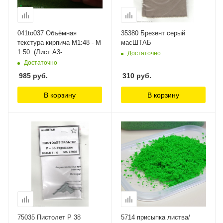
041to037 Объёмная
35380 Брезент серый
текстура кирпича М1:48 - М
масШТАБ
1:50. (Лист А3-
Достаточно
28см.х38см.) Morrison
Достаточно
985
руб.
310
руб.
В корзину
В корзину
75035 Пистолет Р 38
5714 присыпка листва/