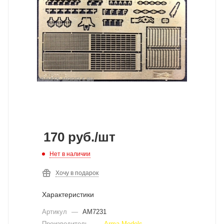
170
руб.
/шт
Нет в наличии
Хочу в подарок
Характеристики
Артикул
—
AM7231
Производитель
—
Arma Models