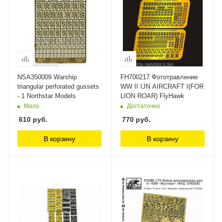
NSA350009 Warship
FH700217 Фототравление
triangular perforated gussets
WW II IJN AIRCRAFT I(FOR
- 1 Northstar Models
LION ROAR) FlyHawk
Мало
Достаточно
610
руб.
770
руб.
В корзину
В корзину