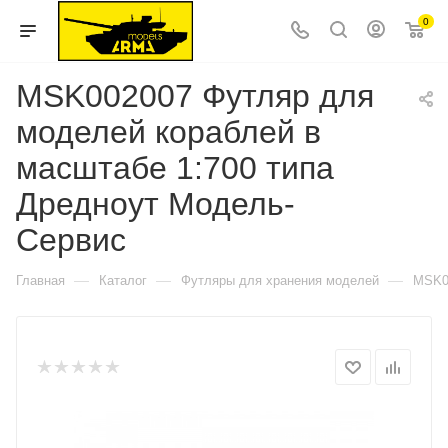
0
MSK002007 Футляр для
моделей кораблей в
масштабе 1:700 типа
Дредноут Модель-
Сервис
—
—
—
Главная
Каталог
Футляры для хранения моделей
MSK00