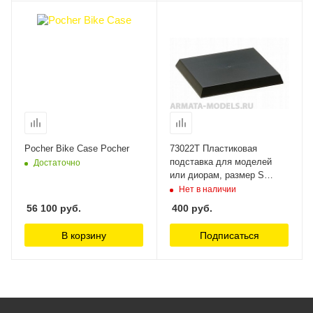
Pocher Bike Case Pocher
73022T Пластиковая
подставка для моделей
Достаточно
или диорам, размер S
(148х108 мм). Может
Нет в наличии
краситься красками Tамия
56 100
руб.
400
руб.
Tamiya
В корзину
Подписаться