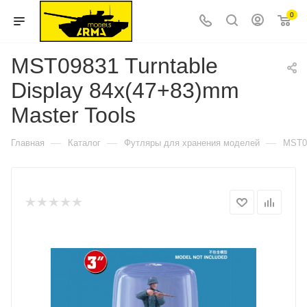
0
MST09831 Turntable
Display 84x(47+83)mm
Master Tools
—
—
—
Главная
Каталог
Футляры для хранения моделей
MST09