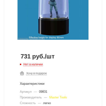
731
руб.
/шт
Нет в наличии
Хочу в подарок
Характеристики
Артикул
—
09831
Производитель
—
Master Tools
Сложность
—
легко