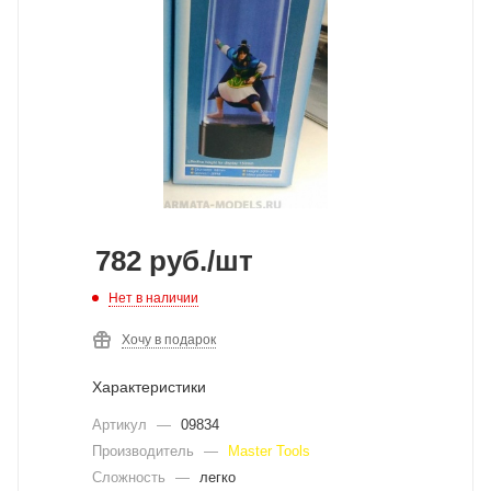
782
руб.
/шт
Нет в наличии
Хочу в подарок
Характеристики
Артикул
—
09834
Производитель
—
Master Tools
Сложность
—
легко