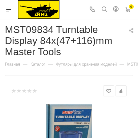
0
MST09834 Turntable
Display 84x(47+116)mm
Master Tools
—
—
—
Главная
Каталог
Футляры для хранения моделей
MST09