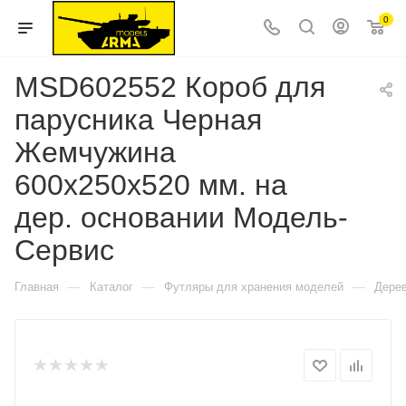
0
MSD602552 Короб для
парусника Черная
Жемчужина
600х250х520 мм. на
дер. основании Модель-
Сервис
—
—
—
Главная
Каталог
Футляры для хранения моделей
Дерев