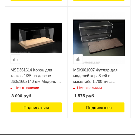
MSD361614 Короб для
MSK001007 Футляр для
танков 1/35 на дереве
моделей кораблей в
360х160х140 мм Модель-
масштабе 1:700 типа
Сервис
Линкор Модель-Сервис
Нет в наличии
Нет в наличии
3 000
руб.
1 575
руб.
Подписаться
Подписаться