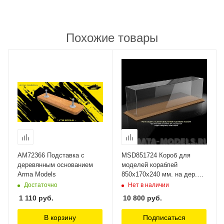
Похожие товары
AM72366 Подставка с
MSD851724 Короб для
деревянным основанием
моделей кораблей
Arma Models
850х170х240 мм. на дер.
основании Модель-Сервис
Достаточно
Нет в наличии
1 110
руб.
10 800
руб.
В корзину
Подписаться