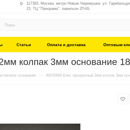
117393, Москва, метро Новые Черемушки, ул. Гарибальди,
23, ТЦ "Панорама", павильон 2П-65.
ы
Статьи
Оплата и доставка
Оптовым кл
2мм колпак 3мм основание 18
—
стиковое основание
AM35684 Бокс прозрачный 2мм колпак 3мм осн