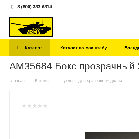
8 (800) 333-6314
Каталог
Каталог по масштабу
Бренд
AM35684 Бокс прозрачный 
—
—
—
Главная
Каталог
Футляры для хранения моделей
Пла