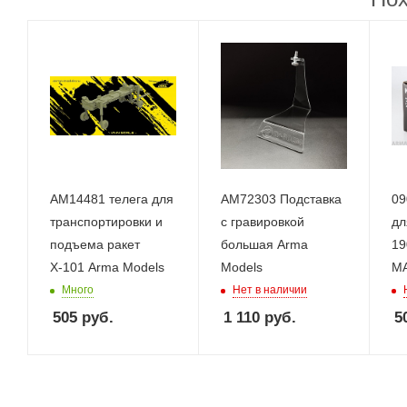
AM14481 телега для
AM72303 Подставка
09
транспортировки и
с гравировкой
дл
подъема ракет
большая Arma
19
Х-101 Arma Models
Models
M
Много
Нет в наличии
505
руб.
1 110
руб.
5