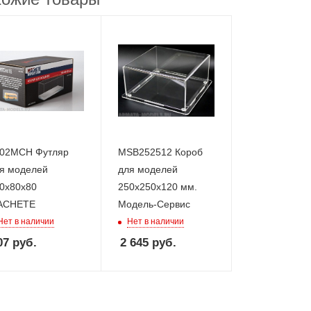
02MCH Футляр
MSB252512 Короб
я моделей
для моделей
0х80х80
250х250х120 мм.
ACHETE
Модель-Сервис
Нет в наличии
Нет в наличии
07
руб.
2 645
руб.