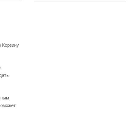
в Корзину
о
дать
ьным
поможет