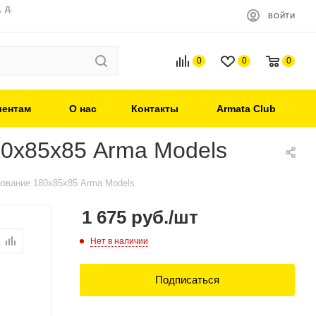
 д.
ВОЙТИ
0
0
0
иентам
О нас
Контакты
Armata Club
0х85х85 Arma Models
ование 180х85х85 Arma Models
1 675
руб.
/шт
Нет в наличии
Подписаться