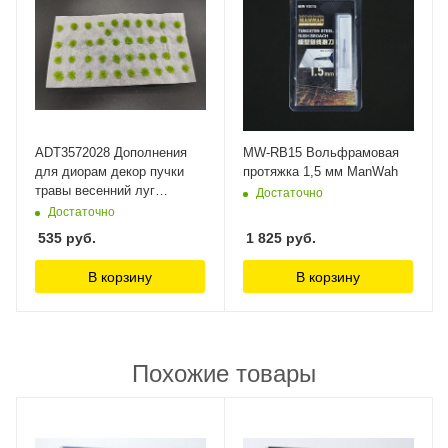
ADT3572028 Дополнения
MW-RB15 Вольфрамовая
для диорам декор пучки
протяжка 1,5 мм ManWah
травы весенний луг
Достаточно
DioramaTech 3
Достаточно
535
руб.
1 825
руб.
В корзину
В корзину
Похожие товары