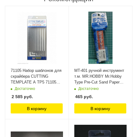
71105 Набор шаблонов для
MT-401 ручной инструмент
скрайбера CUTTING
т.м. MR.HOBBY Mr.Hobby
TEMPLATE A TP5 71105
Type Pre-Cut Sand Paper
(HASEGAWA) Hasegawa
#240 Gunze Sangyo
Достаточно
Достаточно
2 585
руб.
465
руб.
В корзину
В корзину