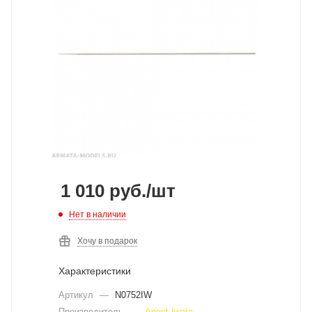
1 010
руб.
/шт
Нет в наличии
Хочу в подарок
Характеристики
Артикул
—
N0752IW
Производитель
—
Anest Iwata