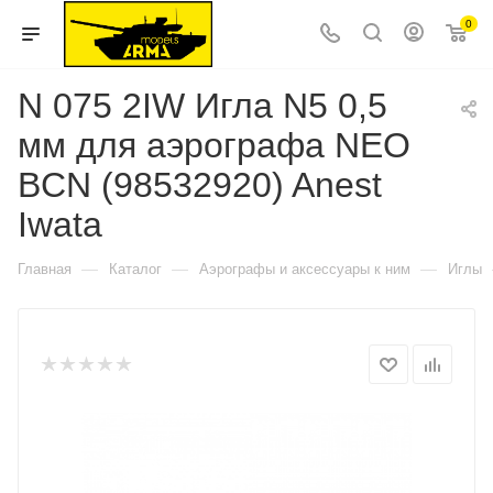
0
N 075 2IW Игла N5 0,5
мм для аэрографа NEO
BCN (98532920) Anest
Iwata
—
—
—
Главная
Каталог
Аэрографы и аксессуары к ним
Иглы