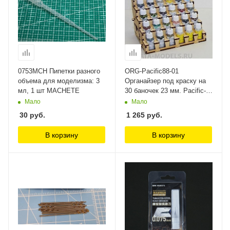
0753MCH Пипетки разного
ORG-Pacific88-01
объема для моделизма: 3
Органайзер под краску на
мл, 1 шт MACHETE
30 баночек 23 мм. Pacific-
acrylic и acryl 1 шт.
Мало
Мало
WinModels
30
руб.
1 265
руб.
В корзину
В корзину