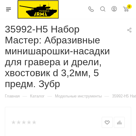
0
35992-H5 Набор
Мастер: Абразивные
минишарошки-насадки
для гравера и дрели,
хвостовик d 3,2мм, 5
предм. Зубр
—
—
—
Главная
Каталог
Модельные инструменты
35992-H5 На