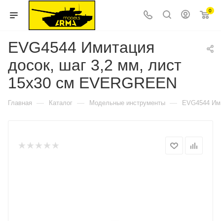
0
EVG4544 Имитация
досок, шаг 3,2 мм, лист
15х30 см EVERGREEN
—
—
—
Главная
Каталог
Модельные инструменты
EVG4544 Ими