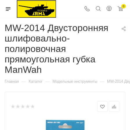
0
MW-2014 Двусторонняя
шлифовально-
полировочная
прямоугольная губка
ManWah
—
—
—
Главная
Каталог
Модельные инструменты
MW-2014 Дву