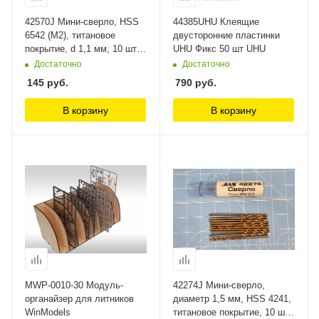
42570J Мини-сверло, HSS
44385UHU Клеящие
6542 (M2), титановое
двусторонние пластинки
покрытие, d 1,1 мм, 10 шт.
UHU Фикс 50 шт UHU
Jas
Достаточно
Достаточно
145
руб.
790
руб.
В корзину
В корзину
MWP-0010-30 Модуль-
42274J Мини-сверло,
органайзер для литников
диаметр 1,5 мм, HSS 4241,
WinModels
титановое покрытие, 10 шт./