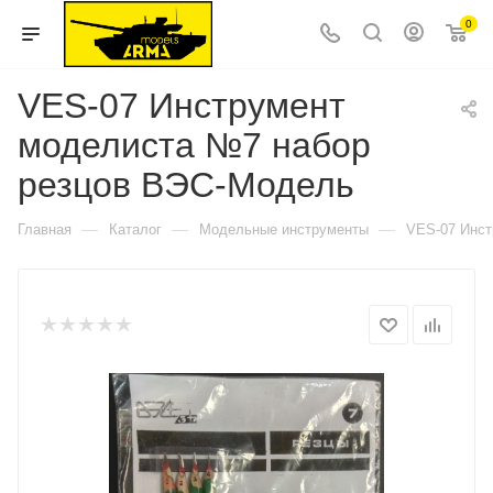
0
VES-07 Инструмент
моделиста №7 набор
резцов ВЭС-Модель
—
—
—
Главная
Каталог
Модельные инструменты
VES-07 Инст