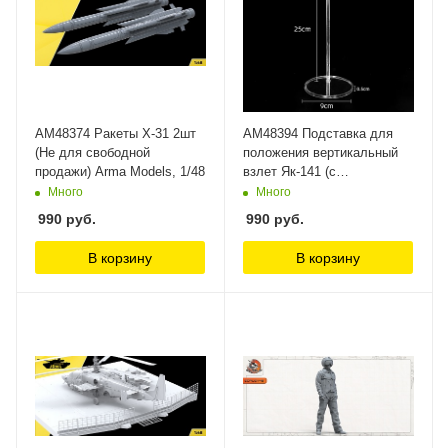
AM48374 Ракеты Х-31 2шт
AM48394 Подставка для
(Не для свободной
положения вертикальный
продажи) Arma Models, 1/48
взлет Як-141 (с
регулеровкой высоты) (Не
Много
Много
для свободной продажи)
990
руб.
990
руб.
Arma Models
В корзину
В корзину