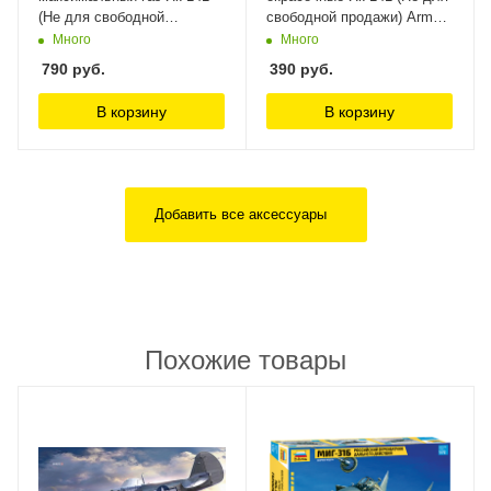
(Не для свободной
свободной продажи) Arma
продажи) Arma Models
Models
Много
Много
790
руб.
390
руб.
В корзину
В корзину
Добавить все аксессуары
Похожие товары