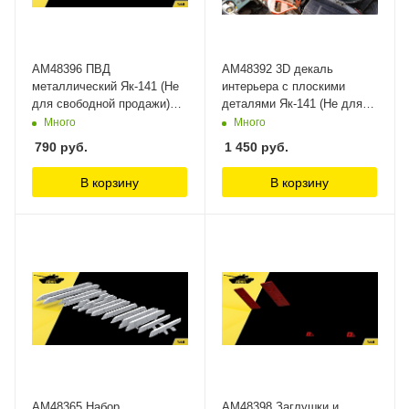
AM48396 ПВД
AM48392 3D декаль
металлический Як-141 (Не
интерьера с плоскими
для свободной продажи)
деталями Як-141 (Не для
Arma Models
свободной продажи) Arma
Много
Много
Models
790
руб.
1 450
руб.
В корзину
В корзину
AM48365 Набор
AM48398 Заглушки и