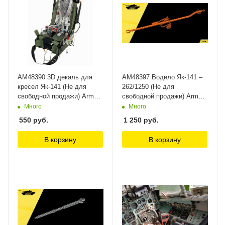
AM48390 3D декаль для
AM48397 Водило Як-141 –
кресел Як-141 (Не для
262/1250 (Не для
свободной продажи) Arma
свободной продажи) Arma
Models
Models
Много
Много
550
руб.
1 250
руб.
В корзину
В корзину