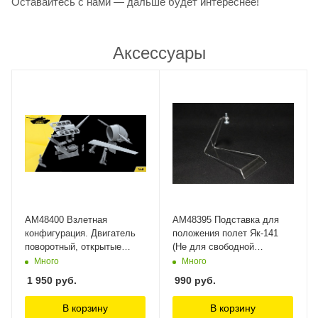
Оставайтесь с нами — дальше будет интереснее!
Аксессуары
AM48400 Взлетная
AM48395 Подставка для
конфигурация. Двигатель
положения полет Як-141
поворотный, открытые
(Не для свободной
створки движка, стойки
продажи) Arma Models
Много
Много
необжатыые различные
1 950
руб.
990
руб.
решетки Як-141 (Не для
свободной продажи) Arma
В корзину
В корзину
Models