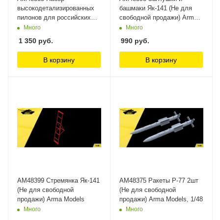
высокодетализированных
башмаки Як-141 (Не для
пилонов для российских
свободной продажи) Arma
истребителей (Не для
Models
Много
Много
свободной продажи) Arma
1 350
руб.
990
руб.
Models
В корзину
В корзину
AM48399 Стремянка Як-141
AM48375 Ракеты Р-77 2шт
(Не для свободной
(Не для свободной
продажи) Arma Models
продажи) Arma Models, 1/48
Много
Много