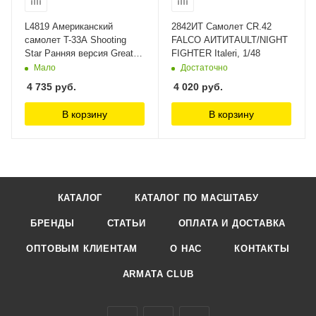
L4819 Американский
2842ИТ Самолет CR.42
самолет T-33A Shooting
FALCO AИТИТAULT/NIGHT
Star Ранняя версия Great
FIGHTER Italeri, 1/48
Wall, 1/48
Мало
Достаточно
4 735
руб.
4 020
руб.
В корзину
В корзину
КАТАЛОГ
КАТАЛОГ ПО МАСШТАБУ
БРЕНДЫ
СТАТЬИ
ОПЛАТА И ДОСТАВКА
ОПТОВЫМ КЛИЕНТАМ
О НАС
КОНТАКТЫ
ARMATA CLUB