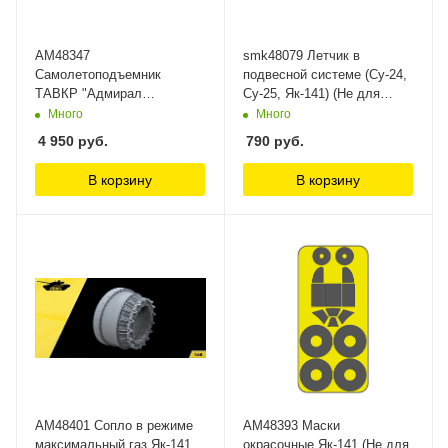
AM48347
smk48079 Летчик в
Самолетоподъемник
подвесной системе (Су-24,
ТАВКР "Адмирал
Су-25, Як-141) (Не для
Кузнецов" (Не для
свободной продажи) Seal
Много
Много
свободной продажи) Arma
Model Kit, 1/48
4 950
руб.
790
руб.
Models, 1/48
В корзину
В корзину
AM48401 Сопло в режиме
AM48393 Маски
максимальный газ Як-141
окрасочные Як-141 (Не для