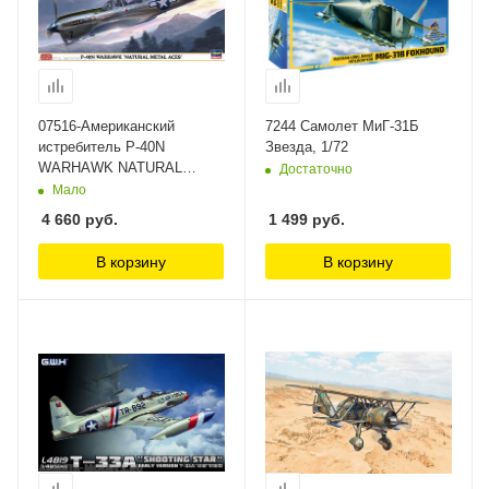
07516-Американский
7244 Самолет МиГ-31Б
истребитель P-40N
Звезда, 1/72
WARHAWK NATURAL
Достаточно
METAL ACES Hasegawa,
Мало
1/48
4 660
руб.
1 499
руб.
В корзину
В корзину