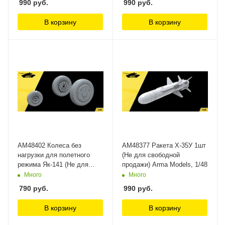
990
руб.
990
руб.
В корзину
В корзину
AM48402 Колеса без
AM48377 Ракета Х-35У 1шт
нагрузки для полетного
(Не для свободной
режима Як-141 (Не для
продажи) Arma Models, 1/48
свободной продажи) Arma
Много
Много
Models, 1/48
790
руб.
990
руб.
В корзину
В корзину