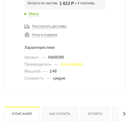
1 613 Р
Оплата по частям
x 4 платежа
Много
Рассчитать доставку
Хочу в подарок
Характеристики
Артикул
—
AM48389
Производитель
—
Arma Models
Масштаб
—
1/48
Сложность
—
средне
ОПИСАНИЕ
КАК КУПИТЬ
ОПЛАТА
ДОСТ