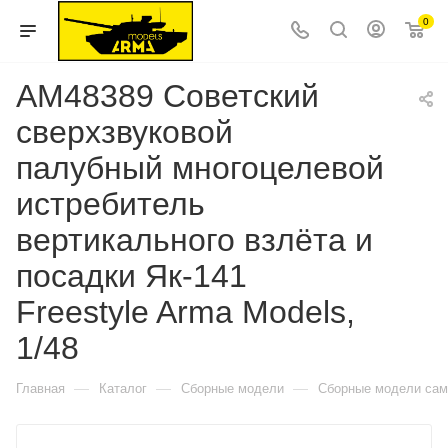
0
AM48389 Советский
сверхзвуковой
палубный многоцелевой
истребитель
вертикального взлёта и
посадки Як-141
Freestyle Arma Models,
1/48
—
—
—
Главная
Каталог
Сборные модели
Сборные модели сам