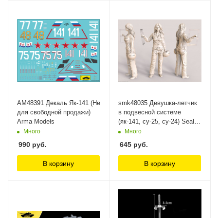
AM48391 Декаль Як-141 (Не
smk48035 Девушка-летчик
для свободной продажи)
в подвесной системе
Arma Models
(як-141, су-25, су-24) Seal
Model Kit, 1/48
Много
Много
990
руб.
645
руб.
В корзину
В корзину