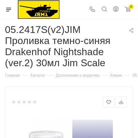
0
05.2417S(v2)JIM
Проливка темно-синяя
Drakenhof Nightshade
(ver.2) 30мл Jim Scale
—
—
—
—
Главная
Каталог
Дополнения к моделям
Химия
05