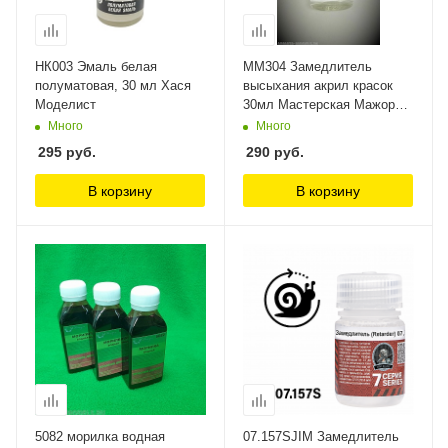
НК003 Эмаль белая
ММ304 Замедлитель
полуматовая, 30 мл Хася
высыхания акрил красок
Моделист
30мл Мастерская Мажор
Моделс
Много
Много
295
руб.
290
руб.
В корзину
В корзину
5082 морилка водная
07.157SJIM Замедлитель