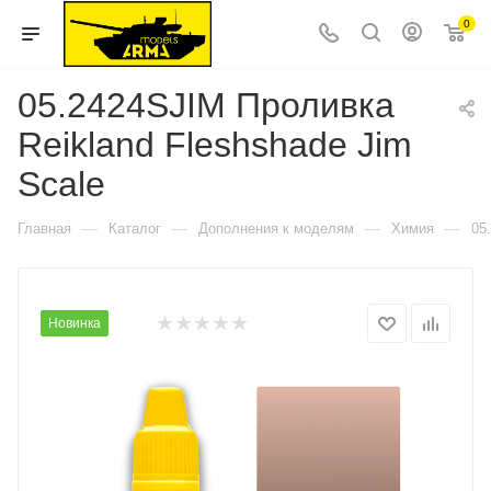
0
05.2424SJIM Проливка
Reikland Fleshshade Jim
Scale
—
—
—
—
Главная
Каталог
Дополнения к моделям
Химия
05
Новинка