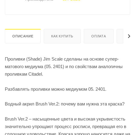
ОПИСАНИЕ
КАК КУПИТЬ
ОПЛАТА
ДОСТ
Проливки (Shade) Jim Scale сделаны на основе супер-
матового медиума (05. 2401) и по свойствам аналогичны
проливкам Citadel.
Разбавлять проливки можно медиумом 05. 2401.
Водный акрил Brush Ver.2: почему вам нужна эта краска?
Brush Ver.2 – насыщенные цвета и высокая укрывистость
значительно упрощают процесс росписи, превращая его в
сплошное удовольствие. Краска хорошо наносится даже на