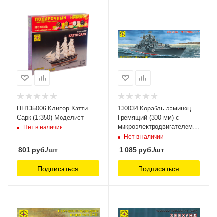
ПН135006 Клипер Катти
130034 Корабль эсминец
Сарк (1:350) Моделист
Гремящий (300 мм) с
микроэлектродвигателем
Нет в наличии
Моделист
Нет в наличии
801
руб.
/шт
1 085
руб.
/шт
Подписаться
Подписаться