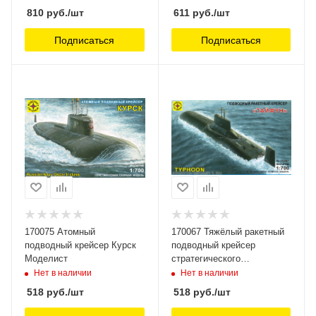
810
руб.
/шт
611
руб.
/шт
Подписаться
Подписаться
170075 Атомный
170067 Тяжёлый ракетный
подводный крейсер Курск
подводный крейсер
Моделист
стратегического
назначения Тайфун
Нет в наличии
Нет в наличии
Моделист
518
руб.
/шт
518
руб.
/шт