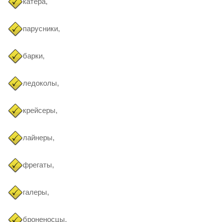
катера,
парусники,
барки,
ледоколы,
крейсеры,
лайнеры,
фрегаты,
галеры,
броненосцы,