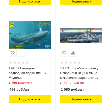
Подписаться
Подписаться
114469 Немецкая
130031 Корабль эсминец
подводная лодка тип IIB
Современный (300 мм) с
Моделист
микроэлектродвигателем
Моделист
Нет в наличии
Нет в наличии
486
руб.
/шт
1 085
руб.
/шт
Подписаться
Подписаться