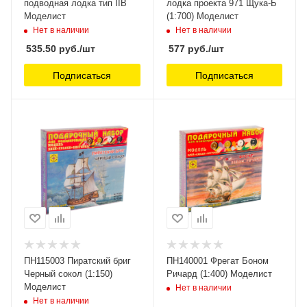
подводная лодка тип IIB
лодка проекта 971 Щука-Б
Моделист
(1:700) Моделист
Нет в наличии
Нет в наличии
535.50
руб.
/шт
577
руб.
/шт
Подписаться
Подписаться
ПН115003 Пиратский бриг
ПН140001 Фрегат Боном
Черный сокол (1:150)
Ричард (1:400) Моделист
Моделист
Нет в наличии
Нет в наличии