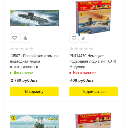
135071 Российская атомная
PN114470 Немецкая
подводная лодка
подводная лодка тип XXIII
стратегического
Моделист
назначения Юрий
Достаточно
Нет в наличии
Долгорукий Моделист
2 760
руб.
/шт
408
руб.
/шт
В корзину
Подписаться