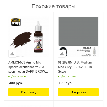
Похожие товары
AMMOF533 Ammo Mig
01.282JIM U.S. Medium
Краска акриловая темно-
Mod.Grey FS 36251 Jim
коричневая DARK BROWN
Scale
Ammo Mig
Достаточно
Достаточно
300
руб.
199
руб.
В корзину
В корзину