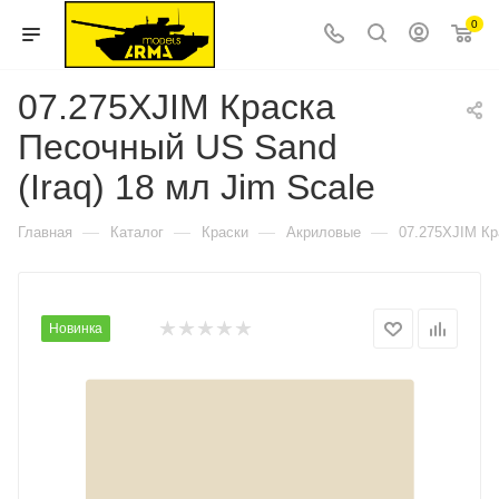
0
07.275XJIM Краска
Песочный US Sand
(Iraq) 18 мл Jim Scale
—
—
—
—
Главная
Каталог
Краски
Акриловые
07.275XJIM Кр
Новинка