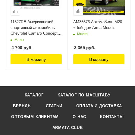
11527RE Американский
AM35676 Автомобиль М20
спортивный автомобиль
«Победа» Arma Models
Chevrolet Camaro Concept
Много
Car Revell 1/25
Мало
4 700
руб.
3 365
руб.
В корзину
В корзину
КАТАЛОГ
КАТАЛОГ ПО МАСШТАБУ
БРЕНДЫ
СТАТЬИ
ОПЛАТА И ДОСТАВКА
ОПТОВЫМ КЛИЕНТАМ
О НАС
КОНТАКТЫ
ARMATA CLUB