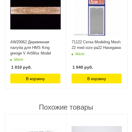
AW20062 Деревянная
71122 Сетка Modeling Mesh
палуба для HMS King
22 med size pa22 Hasegawa
greoge V ArtWox Model
Мало
Мало
1 010
руб.
1 040
руб.
В корзину
В корзину
Похожие товары