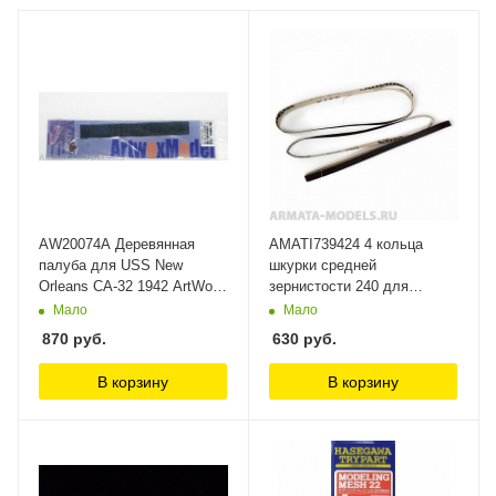
AW20074A Деревянная
AMATI739424 4 кольца
палуба для USS New
шкурки средней
Orleans CA-32 1942 ArtWox
зернистости 240 для
Model
фигурного шкурника AMATI
Мало
Мало
870
руб.
630
руб.
В корзину
В корзину