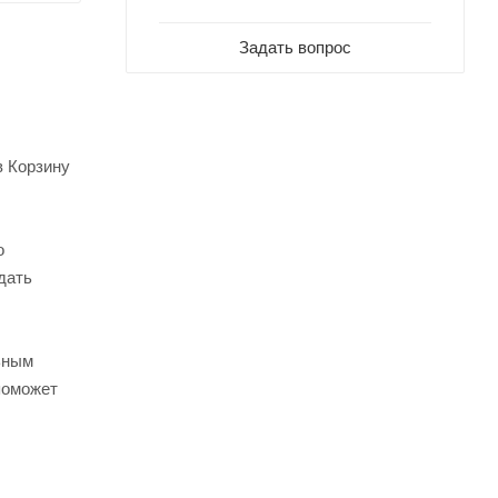
Задать вопрос
в Корзину
о
дать
ьным
поможет