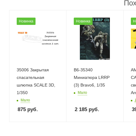
Пох
Новинка
Новинка
Н
35006 Закрытая
B6-35340
AM
спасательная
Миниатюра LRRP
СА
шлюпка SCALE 3D,
(3) Bravo6, 1/35
св
1/350
Ar
Мало
Мало
875
руб.
2 185
руб.
3