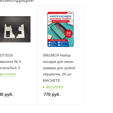
D72016
0661MCH Набор
звалина № 3
насадок для мини-
oramaTech 3
гравера для грубой
обработки, 20 шт
Достаточно
MACHETE
Достаточно
80
руб.
770
руб.