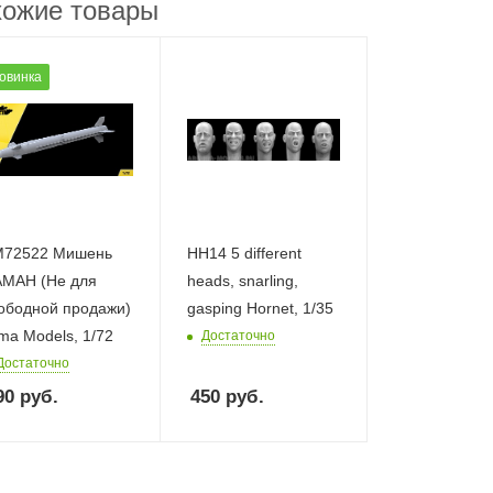
ожие товары
овинка
72522 Мишень
HH14 5 different
МАН (Не для
heads, snarling,
ободной продажи)
gasping Hornet, 1/35
ma Models, 1/72
Достаточно
Достаточно
90
руб.
450
руб.