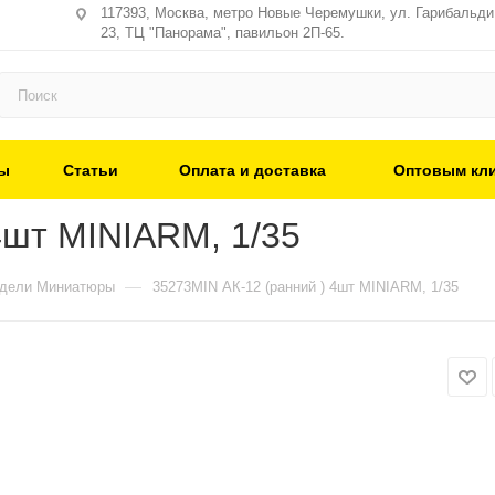
117393, Москва, метро Новые Черемушки, ул. Гарибальди,
23, ТЦ "Панорама", павильон 2П-65.
ы
Статьи
Оплата и доставка
Оптовым кл
4шт MINIARM, 1/35
—
одели Миниатюры
35273MIN АК-12 (ранний ) 4шт MINIARM, 1/35