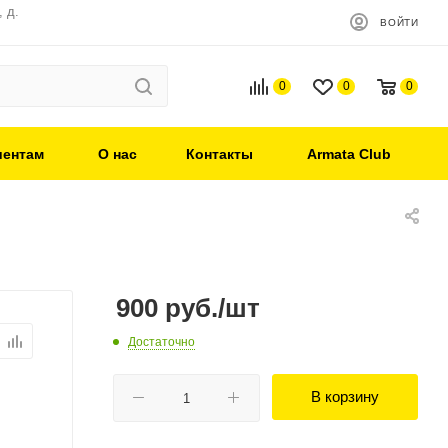
 д.
ВОЙТИ
0
0
0
иентам
О нас
Контакты
Armata Club
900
руб.
/шт
Достаточно
В корзину