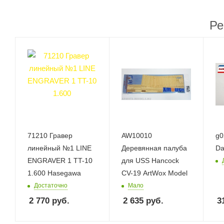
Ре
71210 Гравер
AW10010
g02 
линейный №1 LINE
Деревянная палуба
Da
ENGRAVER 1 TT-10
для USS Hancock
1.600 Hasegawa
CV-19 ArtWox Model
Достаточно
Мало
2 770
руб.
2 635
руб.
3