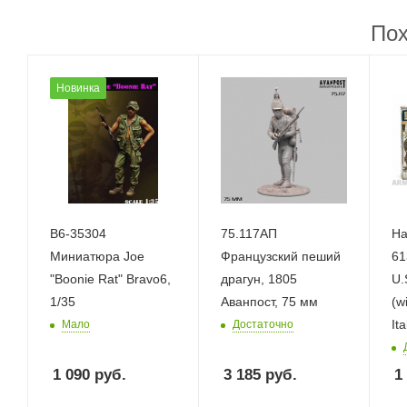
Пох
Новинка
B6-35304
75.117АП
На
Миниатюра Joe
Французский пеший
61
"Boonie Rat" Bravo6,
драгун, 1805
U.
1/35
Аванпост, 75 мм
(w
Ita
Мало
Достаточно
1 090
руб.
3 185
руб.
1