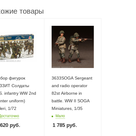
ожие товары
бор фигурок
3633SOGA Sergeant
33ИТ Солдаты
and radio operator
S. infantry WW 2nd
82st Airborne in
inter uniform)
battle. WW II SOGA
leri, 1/72
Miniatures, 1/35
Достаточно
Мало
 620
руб.
1 785
руб.