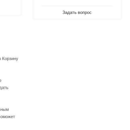
Задать вопрос
в Корзину
о
дать
ьным
поможет