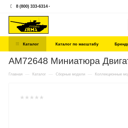
8 (800) 333-6314
Каталог
Каталог по масштабу
Бренд
AM72648 Миниатюра Двигат
—
—
—
Главная
Каталог
Сборные модели
Коллекционные м