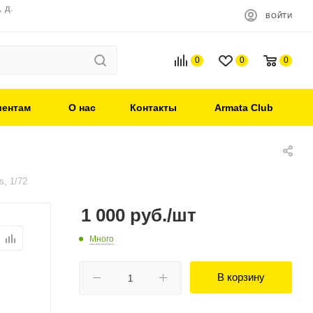
 д.
ВОЙТИ
0
0
0
иентам
О нас
Контакты
Armata Club
, 1/72
1 000
руб.
/шт
Много
В корзину