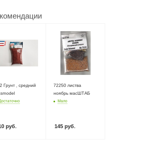
комендации
Грунт , средний
72250 листва
smodel
ноябрь масШТАБ
Достаточно
Мало
10
руб.
145
руб.