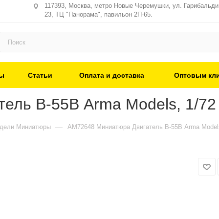
117393, Москва, метро Новые Черемушки, ул. Гарибальди,
23, ТЦ "Панорама", павильон 2П-65.
ы
Статьи
Оплата и доставка
Оптовым кл
ель В-55В Arma Models, 1/72
—
одели Миниатюры
AM72648 Миниатюра Двигатель В-55В Arma Models