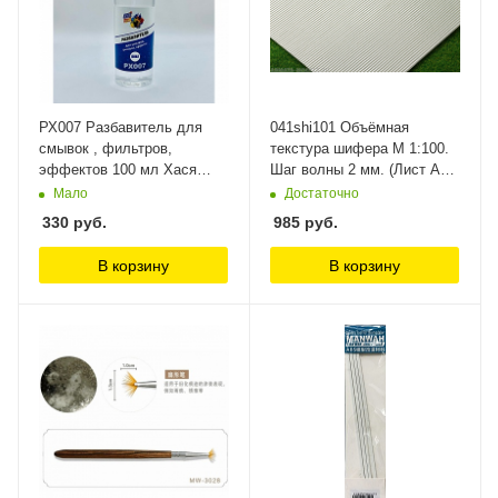
РХ007 Разбавитель для
041shi101 Объёмная
смывок , фильтров,
текстура шифера М 1:100.
эффектов 100 мл Хася
Шаг волны 2 мм. (Лист А3-
Моделист
28см.х38см.) Morrison
Мало
Достаточно
330
руб.
985
руб.
В корзину
В корзину