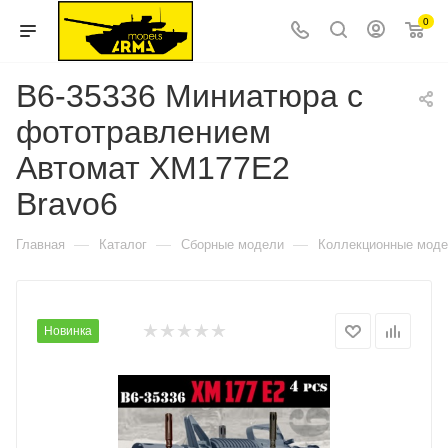
0
B6-35336 Миниатюра с
фототравлением
Автомат XM177E2
Bravo6
—
—
—
Главная
Каталог
Сборные модели
Коллекционные мод
Новинка