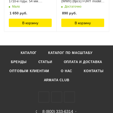
1710-е годы. 54 мм.
(WWII) (8pcs) FURY models,
Материал - смола. Chronos
1/35
Мало
Достаточно
Miniatures, 54 мм
1 650
руб.
890
руб.
В корзину
В корзину
КАТАЛОГ
КАТАЛОГ ПО МАСШТАБУ
БРЕНДЫ
СТАТЬИ
ОПЛАТА И ДОСТАВКА
ОПТОВЫМ КЛИЕНТАМ
О НАС
КОНТАКТЫ
ARMATA CLUB
8 (800) 333-6314