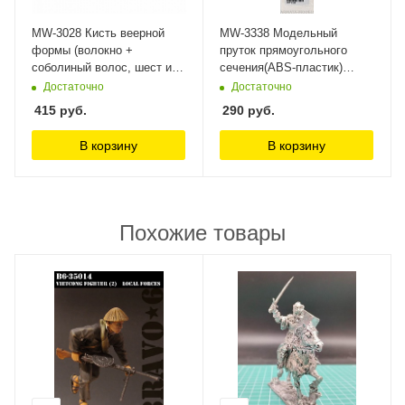
MW-3028 Кисть веерной
MW-3338 Модельный
формы (волокно +
пруток прямоугольного
соболиный волос, шест из
сечения(ABS-пластик)
сандалового дерева)
4*2*250mm 4шт ManWah
Достаточно
Достаточно
ManWah
415
руб.
290
руб.
В корзину
В корзину
Похожие товары