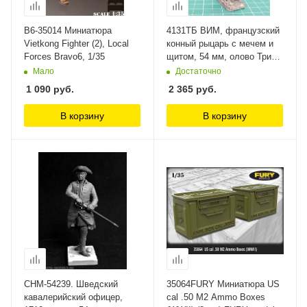
B6-35014 Миниатюра
4131ТБ ВИМ, французский
Vietkong Fighter (2), Local
конный рыцарь с мечем и
Forces Bravo6, 1/35
щитом, 54 мм, олово Три
Богатыря, 54 мм
Мало
Достаточно
1 090
руб.
2 365
руб.
В корзину
В корзину
CHM-54239. Шведский
35064FURY Миниатюра US
кавалерийский офицер,
cal .50 M2 Ammo Boxes